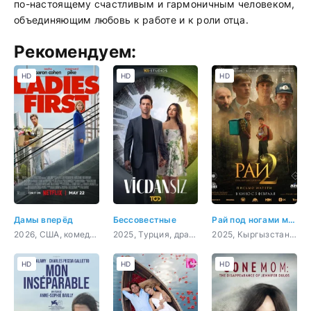
по-настоящему счастливым и гармоничным человеком,
объединяющим любовь к работе и к роли отца.
Рекомендуем:
HD
HD
HD
Дамы вперёд
Бессовестные
Рай под ногами матерей 2: Письмо матери
2026, США, комедия
2025, Турция, драма
2025, Кыргызстан, драма, приключения
HD
HD
HD