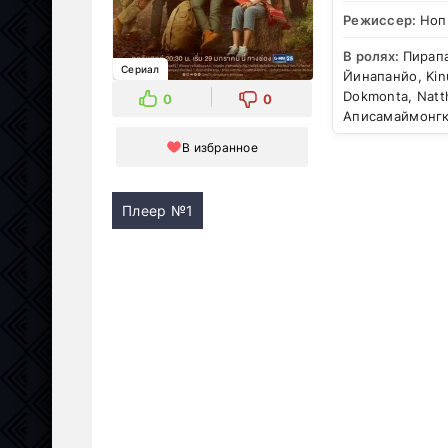
Режиссер:
Ноп
В ролях:
Пирапа
Сериал
Йинапанйо, Kin
Dokmonta, Natt
0
0
Аписамаймонг
В избранное
Плеер №1