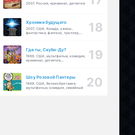
2007, Россия, криминал, детектив
Хроники будущего
2007, США, Канада, ужасы,
фантастика, фэнтези, триллер,
драма, детектив
Где ты, Скуби-Ду?
1969, США, мультфильм, комедия,
криминал, детектив,
приключения, семейный
Шоу Розовой Пантеры
1969, США, Великобритания,
мультфильм, комедия, семейный