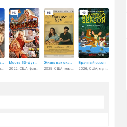
HD
HD
HD
Уикенд на пять звёзд
Месть 50-футовой вебкамщицы
Жизнь как сказка
Брачный сезон
2026, США, драма
2022, США, фантастика, фэнтези, комедия
2025, США, комедия
2026, США, мультфильм, мелодрама, комедия