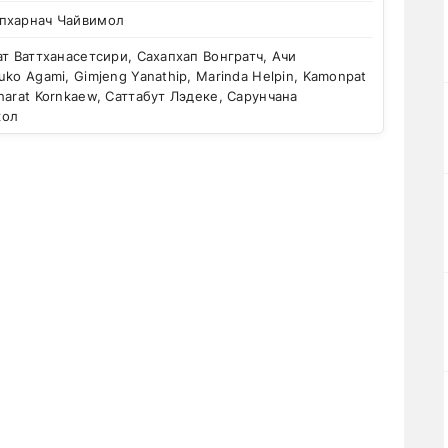
пхарнач Чайвимол
т Ваттханасетсири, Сахапхап Вонгратч, Ачи
uko Agami, Gimjeng Yanathip, Marinda Helpin, Kamonpat
harat Kornkaew, Саттабут Лэдеке, Сарунчана
кол