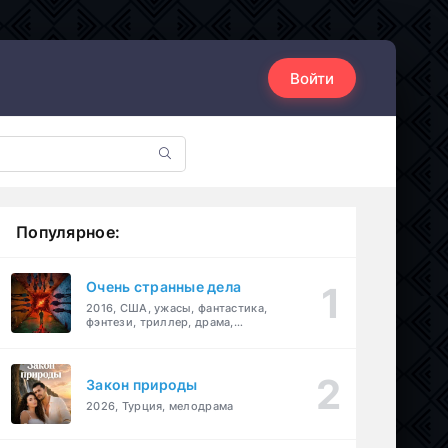
Войти
Популярное:
Очень странные дела
2016, США, ужасы, фантастика,
фэнтези, триллер, драма,
детектив
Закон природы
2026, Турция, мелодрама