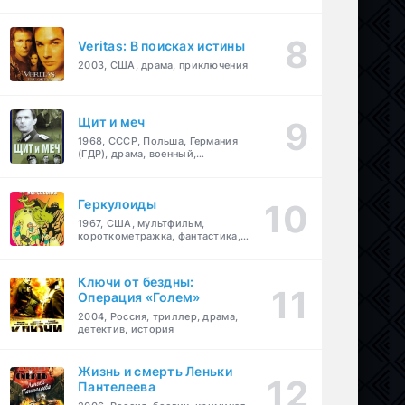
Veritas: В поисках истины
2003, США, драма, приключения
Щит и меч
1968, СССР, Польша, Германия
(ГДР), драма, военный,
приключения
Геркулоиды
1967, США, мультфильм,
короткометражка, фантастика,
приключения
Ключи от бездны:
Операция «Голем»
2004, Россия, триллер, драма,
детектив, история
Жизнь и смерть Леньки
Пантелеева