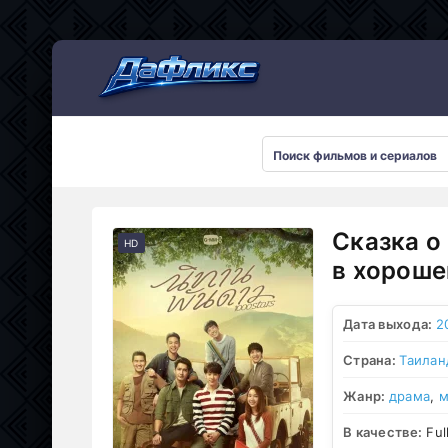
Мультсериалы
Сказка о
HD
в хороше
Дата выхода:
2
Страна:
Таилан
Жанр:
драма
,
м
В качестве:
Ful