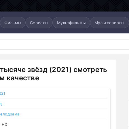
Фильмы
Сериалы
Мультфильмы
Мультсериалы
 тысяче звёзд (2021) смотреть
м качестве
021
д
елодрама
l HD