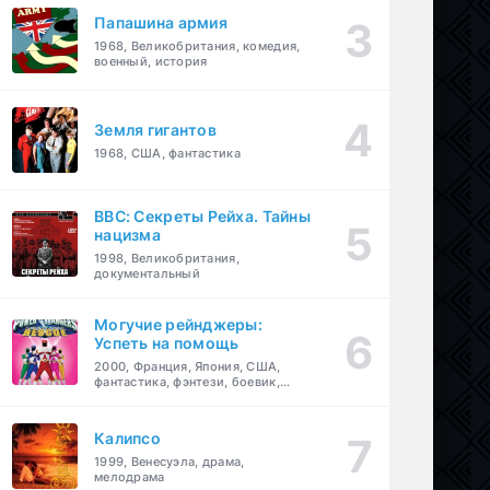
Папашина армия
1968, Великобритания, комедия,
военный, история
Земля гигантов
1968, США, фантастика
BBC: Секреты Рейха. Тайны
нацизма
1998, Великобритания,
документальный
Могучие рейнджеры:
Успеть на помощь
2000, Франция, Япония, США,
фантастика, фэнтези, боевик,
драма, приключения, семейный
Калипсо
1999, Венесуэла, драма,
мелодрама