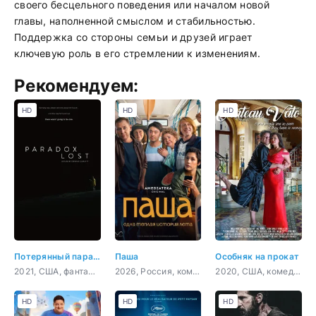
своего бесцельного поведения или началом новой
главы, наполненной смыслом и стабильностью.
Поддержка со стороны семьи и друзей играет
ключевую роль в его стремлении к изменениям.
Рекомендуем:
HD
HD
HD
Потерянный парадокс
Паша
Особняк на прокат
2021, США, фантастика, комедия
2026, Россия, комедия, драма
2020, США, комедия
HD
HD
HD