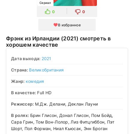
Сериал
0
0
В избранное
Фрэнк из Ирландии (2021) смотреть в
хорошем качестве
Дата выхода:
2021
Страна:
Великобритания
Жанр:
комедия
В качестве:
Full HD
Режиссер:
М.Дж. Делани, Деклан Лауни
В ролях:
Брин Глисон, Донал Глисон, Пом Бойд,
Сара Грин, Том Вон-Лолор, Лиз Фитцгиббон, Пэт
Шорт, Пол Форман, Ниал Кьюсак, Энн Броган