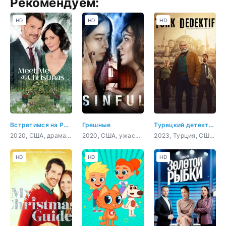
Рекомендуем:
HD
HD
HD
Встретимся на Рождество
Грешные
Турецкий детектив
2020, США, драма, мелодрама
2020, США, ужасы, триллер
2023, Турция, США, триллер, драма, криминал
HD
HD
HD