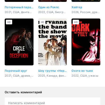
Потерянный парадокс
Один из Роялс
Хейтер
2021, США, фантастика, комедия
2022, США, биография, спорт
2026, Россия, драма, мелодрама
HD
HD
HD
Порочный круг
Шоу группы «Нирванна». Фильм
Охота во тьме
2021, США, драма, криминал
2025, Канада, фантастика, комедия, приключения
2022, США, ужасы
Оставить комментарий
Написать комментарий