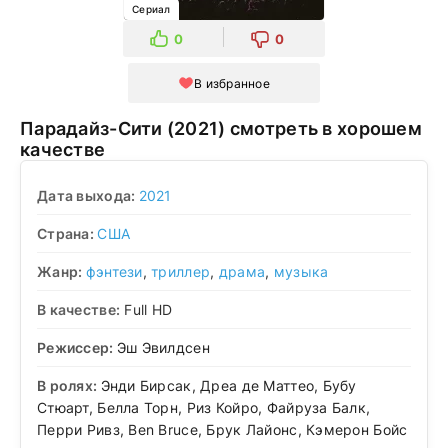
Сериал
0
0
В избранное
Парадайз-Сити (2021) смотреть в хорошем
качестве
Дата выхода:
2021
Страна:
США
Жанр:
фэнтези
,
триллер
,
драма
,
музыка
В качестве:
Full HD
Режиссер:
Эш Эвилдсен
В ролях:
Энди Бирсак, Дреа де Маттео, Бубу
Стюарт, Белла Торн, Риз Койро, Файруза Балк,
Перри Ривз, Ben Bruce, Брук Лайонс, Кэмерон Бойс