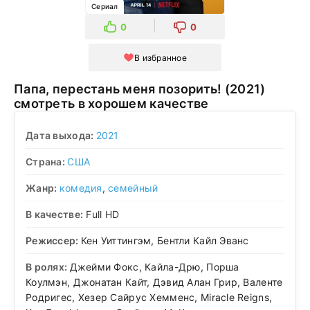
Сериал
0
0
В избранное
Папа, перестань меня позорить! (2021)
смотреть в хорошем качестве
Дата выхода:
2021
Страна:
США
Жанр:
комедия
,
семейный
В качестве:
Full HD
Режиссер:
Кен Уиттингэм, Бентли Кайл Эванс
В ролях:
Джейми Фокс, Кайла-Дрю, Порша
Коулмэн, Джонатан Кайт, Дэвид Алан Грир, Валенте
Родригес, Хезер Сайрус Хемменс, Miracle Reigns,