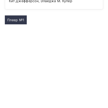
Кит Джефферсон, Элайджа М. Купер
Плеер №1