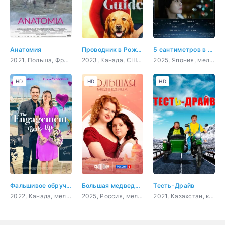
Анатомия
Проводник в Рождество
5 сантиметров в секунду
2021, Польша, Франция,
2023, Канада, США, мелодрама
2025, Япония, мелодрама, драма
HD
HD
HD
Фальшивое обручение
Большая медведица
Тесть-Драйв
2022, Канада, мелодрама, комедия
2025, Россия, мелодрама
2021, Казахстан, комедия