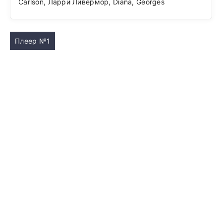
Carlson, Ларри Ливермор, Diana, Georges
Плеер №1