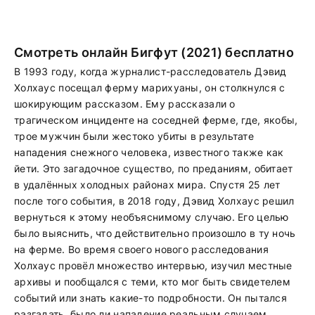
Смотреть онлайн Бигфут (2021) бесплатно
В 1993 году, когда журналист-расследователь Дэвид
Холхаус посещал ферму марихуаны, он столкнулся с
шокирующим рассказом. Ему рассказали о
трагическом инциденте на соседней ферме, где, якобы,
трое мужчин были жестоко убиты в результате
нападения снежного человека, известного также как
йети. Это загадочное существо, по преданиям, обитает
в удалённых холодных районах мира. Спустя 25 лет
после того события, в 2018 году, Дэвид Холхаус решил
вернуться к этому необъяснимому случаю. Его целью
было выяснить, что действительно произошло в ту ночь
на ферме. Во время своего нового расследования
Холхаус провёл множество интервью, изучил местные
архивы и пообщался с теми, кто мог быть свидетелем
событий или знать какие-то подробности. Он пытался
разгадать, было ли нападение реальным случаем