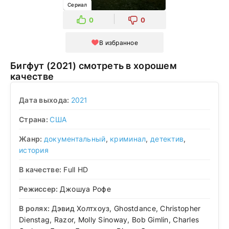
Сериал
0
0
В избранное
Бигфут (2021) смотреть в хорошем
качестве
Дата выхода:
2021
Страна:
США
Жанр:
документальный
,
криминал
,
детектив
,
история
В качестве:
Full HD
Режиссер:
Джошуа Рофе
В ролях:
Дэвид Холтхоуз, Ghostdance, Christopher
Dienstag, Razor, Molly Sinoway, Bob Gimlin, Charles