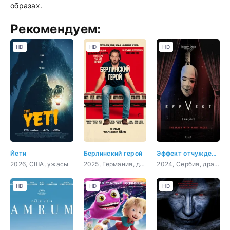
образах.
Рекомендуем:
HD
HD
HD
Йети
Берлинский герой
Эффект отчуждения
2026, США, ужасы
2025, Германия, драма, комедия
2024, Сербия, драма
HD
HD
HD