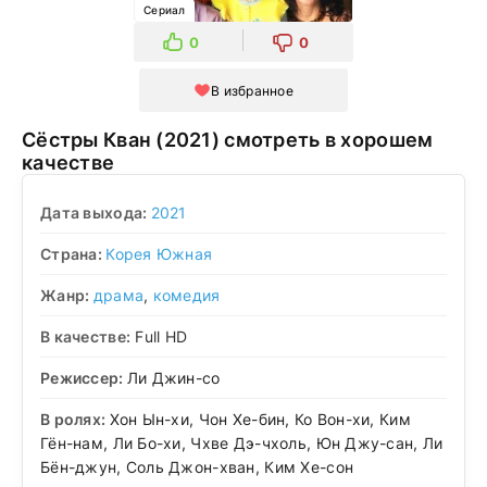
Сериал
0
0
В избранное
Сёстры Кван (2021) смотреть в хорошем
качестве
Дата выхода:
2021
Страна:
Корея Южная
Жанр:
драма
,
комедия
В качестве:
Full HD
Режиссер:
Ли Джин-со
В ролях:
Хон Ын-хи, Чон Хе-бин, Ко Вон-хи, Ким
Гён-нам, Ли Бо-хи, Чхве Дэ-чхоль, Юн Джу-сан, Ли
Бён-джун, Соль Джон-хван, Ким Хе-сон