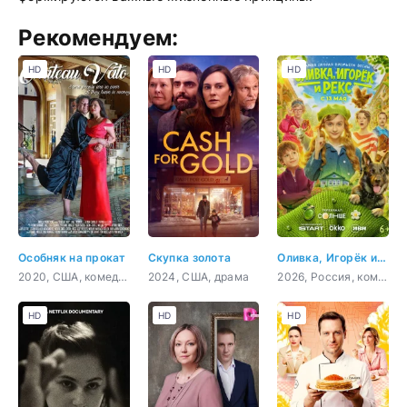
Рекомендуем:
HD
HD
HD
Особняк на прокат
Скупка золота
Оливка, Игорёк и Рекс
2020, США, комедия
2024, США, драма
2026, Россия, комедия, семейный
HD
HD
HD