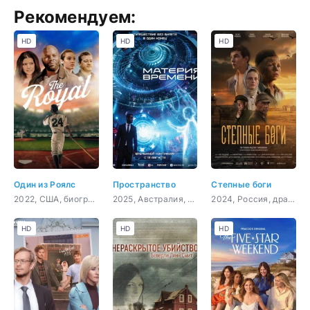
Рекомендуем:
HD
HD
HD
Один из Роялс
Пространство
Степные боги
2022, США, биография, спорт
2025, Австралия, фантастика, триллер, криминал
2024, Россия, драма
HD
HD
HD