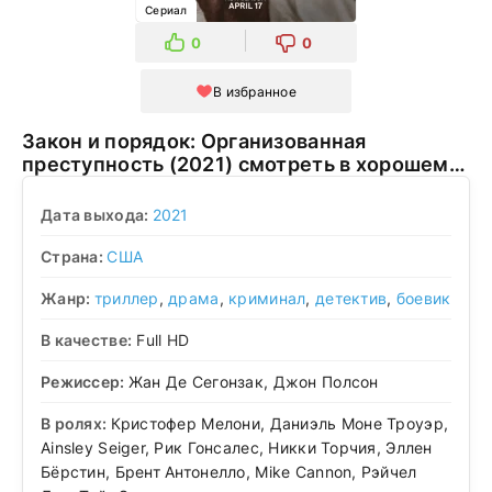
Сериал
0
0
В избранное
Закон и порядок: Организованная
преступность (2021) смотреть в хорошем
качестве
Дата выхода:
2021
Страна:
США
Жанр:
триллер
,
драма
,
криминал
,
детектив
,
боевик
В качестве:
Full HD
Режиссер:
Жан Де Сегонзак, Джон Полсон
В ролях:
Кристофер Мелони, Даниэль Моне Троуэр,
Ainsley Seiger, Рик Гонсалес, Никки Торчия, Эллен
Бёрстин, Брент Антонелло, Mike Cannon, Рэйчел