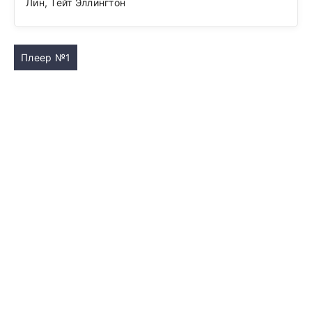
Лин, Тейт Эллингтон
Плеер №1