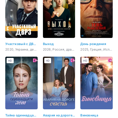
Участковый с ДВРЗ
Выход
День рождения
2020, Украина, детектив, комедия
2026, Россия, драма, детектив
2025, Греция, Испания, Великобритания, Нидерланды, драма
HD
HD
HD
Тайна одиннадцати лет
Авария на дороге счастья
Виновница