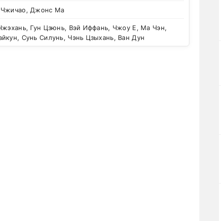
 Чжичао, Джонс Ма
жэхань, Гун Цзюнь, Вэй Иффань, Чжоу Е, Ма Чэн,
йкун, Сунь Силунь, Чэнь Цзыхань, Ван Дун