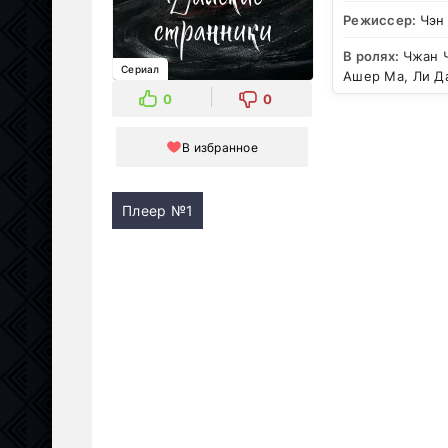
Режиссер:
Чэн
В ролях:
Чжан Ч
Сериал
Ашер Ма, Ли Да
0
0
В избранное
Плеер №1