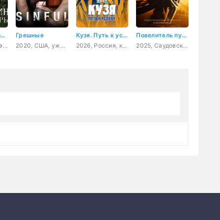
Властелин тайной горы
Грешные
Кузя. Путь к успеху
Повелитель пустыни
2022, Чехия, фэнтези, семейный
2020, США, ужасы, триллер
2026, Россия, комедия
2025, Саудовская Аравия, боевик, драма, история