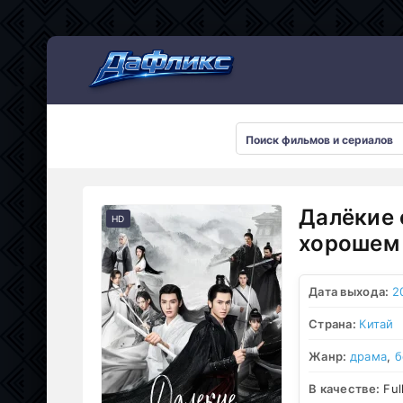
Мультсериалы
Далёкие 
HD
хорошем 
Дата выхода:
2
Страна:
Китай
Жанр:
драма
,
б
В качестве:
Ful