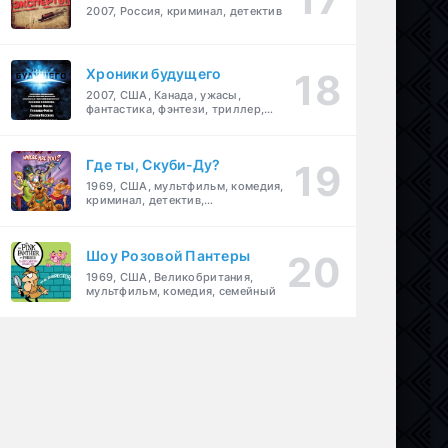
2007, Россия, криминал, детектив
Хроники будущего
2007, США, Канада, ужасы,
фантастика, фэнтези, триллер,
драма, детектив
Где ты, Скуби-Ду?
1969, США, мультфильм, комедия,
криминал, детектив,
приключения, семейный
Шоу Розовой Пантеры
1969, США, Великобритания,
мультфильм, комедия, семейный