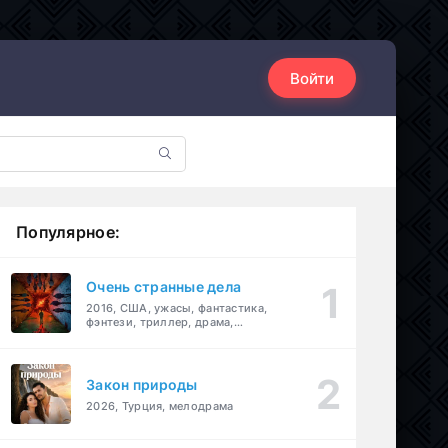
Войти
Популярное:
Очень странные дела
2016, США, ужасы, фантастика,
фэнтези, триллер, драма,
детектив
Закон природы
2026, Турция, мелодрама