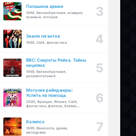
Папашина армия
1968, Великобритания, комедия,
военный, история
Земля гигантов
1968, США, фантастика
BBC: Секреты Рейха. Тайны
нацизма
1998, Великобритания,
документальный
Могучие рейнджеры:
Успеть на помощь
2000, Франция, Япония, США,
фантастика, фэнтези, боевик,
драма, приключения, семейный
Калипсо
1999, Венесуэла, драма,
мелодрама