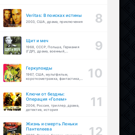
Veritas: В поисках истины
2003, США, драма, приключения
Щит и меч
1968, СССР, Польша, Германия
(ГДР), драма, военный,
приключения
Геркулоиды
1967, США, мультфильм,
короткометражка, фантастика,
приключения
Ключи от бездны:
Операция «Голем»
2004, Россия, триллер, драма,
детектив, история
Жизнь и смерть Леньки
Пантелеева