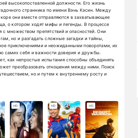
воей высокопоставленной должности. Его жизнь
агадочного странника по имени Вэнь Кэсин. Между
скоре они вместе отправляются в захватывающее
ща, о котором ходят мифы и легенды. В процессе
я с множеством препятствий и опасностей. Они
ам, но и разгадать сложные загадки и тайны,
ное приключениями и неожиданными поворотами, их
ию самих себя и важности доверия и дружбы.
ет, как непростые испытания способны объединять
ожет преобразовать отношения между ними. Поиск
утешествием, но и путем к внутреннему росту и
HD
HD
HD