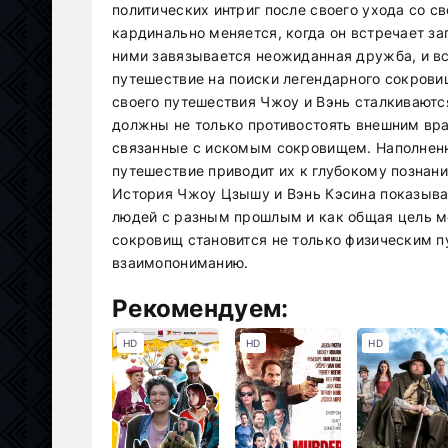
политических интриг после своего ухода со с
кардинально меняется, когда он встречает з
ними завязывается неожиданная дружба, и в
путешествие на поиски легендарного сокрови
своего путешествия Чжоу и Вэнь сталкиваютс
должны не только противостоять внешним враг
связанные с искомым сокровищем. Наполнен
путешествие приводит их к глубокому познан
История Чжоу Цзышу и Вэнь Кэсина показыва
людей с разным прошлым и как общая цель м
сокровищ становится не только физическим п
взаимопониманию.
Рекомендуем:
HD
HD
HD