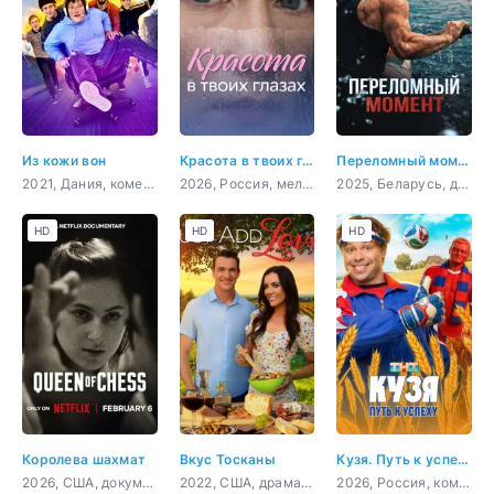
Из кожи вон
Красота в твоих глазах
Переломный момент
2021, Дания, комедия
2026, Россия, мелодрама
2025, Беларусь, драма, спорт
HD
HD
HD
Королева шахмат
Вкус Тосканы
Кузя. Путь к успеху
2026, США, документальный, биография
2022, США, драма, мелодрама, комедия
2026, Россия, комедия