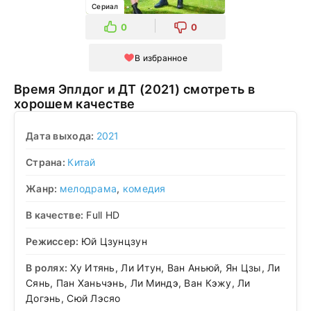
Сериал
0
0
В избранное
Время Эплдог и ДТ (2021) смотреть в
хорошем качестве
Дата выхода:
2021
Страна:
Китай
Жанр:
мелодрама
,
комедия
В качестве:
Full HD
Режиссер:
Юй Цзунцзун
В ролях:
Ху Итянь, Ли Итун, Ван Аньюй, Ян Цзы, Ли
Сянь, Пан Ханьчэнь, Ли Миндэ, Ван Кэжу, Ли
Догэнь, Сюй Лэсяо