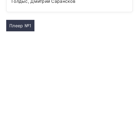
Голдыс, Дмитрий Сарансков
Плеер №1