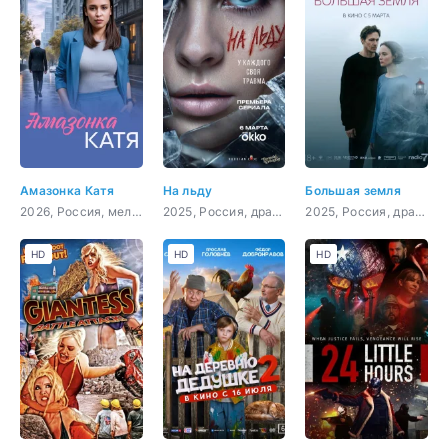
Амазонка Катя
На льду
Большая земля
2026, Россия, мелодрама
2025, Россия, драма, спорт
2025, Россия, драма, триллер
HD
HD
HD