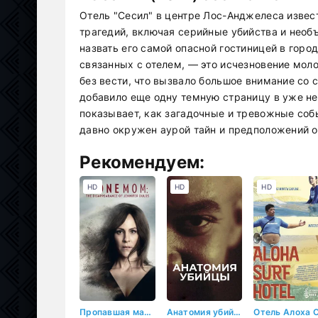
Отель "Сесил" в центре Лос-Анджелеса извес
трагедий, включая серийные убийства и необ
назвать его самой опасной гостиницей в горо
связанных с отелем, — это исчезновение моло
без вести, что вызвало большое внимание со
добавило еще одну темную страницу в уже не
показывает, как загадочные и тревожные соб
давно окружен аурой тайн и предположений 
Рекомендуем:
HD
HD
HD
Пропавшая мать: Исчезновение Дженнифер Дулос
Анатомия убийцы