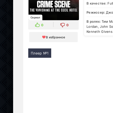
В качестве:
Ful
Режиссер:
Джо
Сериал
В ролях:
Тим Ма
0
0
Lordan, John So
Kenneth Givens
В избранное
Плеер №1