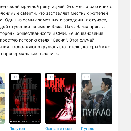
тен своей мрачной репутацией. Это место различных
ъяснимые смерти, что заставляет местных жителей
де. Один из самых заметных и загадочных случаев,
дой студентки по имени Элиза Лэм. Элиза пропала
 стороны общественности и СМИ. Ее исчезновение
простую историю отеля "Сесил". Этот случай
ытия продолжают окружать этот отель, который уже
о паранормальных явлениях.
HD
HD
HD
Отель Алоха Сёрф
Полутон
Охота во тьме
Пугало