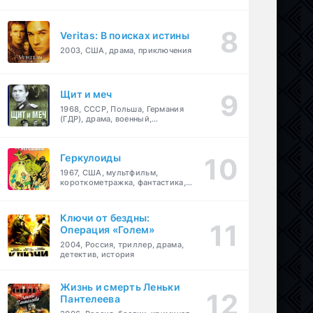
Veritas: В поисках истины
2003, США, драма, приключения
Щит и меч
1968, СССР, Польша, Германия
(ГДР), драма, военный,
приключения
Геркулоиды
1967, США, мультфильм,
короткометражка, фантастика,
приключения
Ключи от бездны:
Операция «Голем»
2004, Россия, триллер, драма,
детектив, история
Жизнь и смерть Леньки
Пантелеева