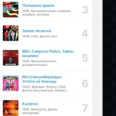
Папашина армия
1968, Великобритания, комедия,
военный, история
Земля гигантов
1968, США, фантастика
BBC: Секреты Рейха. Тайны
нацизма
1998, Великобритания,
документальный
Могучие рейнджеры:
Успеть на помощь
2000, Франция, Япония, США,
фантастика, фэнтези, боевик,
драма, приключения, семейный
Калипсо
1999, Венесуэла, драма,
мелодрама