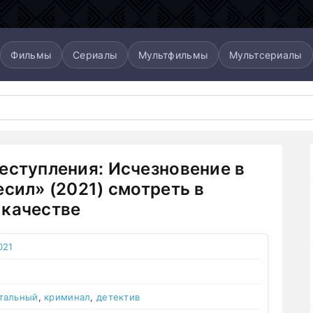
Фильмы
Сериалы
Мультфильмы
Мультсериалы
еступления: Исчезновение в
есил» (2021) смотреть в
качестве
021
тальный
,
криминал
,
детектив