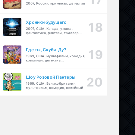
2007, Россия, криминал, детектив
Хроники будущего
2007, США, Канада, ужасы,
фантастика, фэнтези, триллер,
драма, детектив
Где ты, Скуби-Ду?
1969, США, мультфильм, комедия,
криминал, детектив,
приключения, семейный
Шоу Розовой Пантеры
1969, США, Великобритания,
мультфильм, комедия, семейный