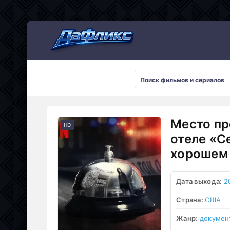
Мультсериалы
Место пр
HD
отеле «С
хорошем 
Дата выхода:
2
Страна:
США
Жанр:
докумен