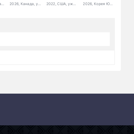
2020, США, драма, комедия
2026, Канада, ужасы, триллер, фантастика
2022, США, ужасы
2026, Корея Южная, детектив, триллер, криминал