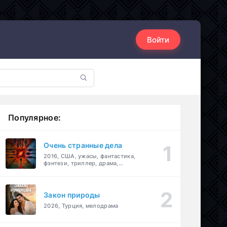
Войти
Популярное:
Очень странные дела
2016, США, ужасы, фантастика,
фэнтези, триллер, драма,
детектив
Закон природы
2026, Турция, мелодрама