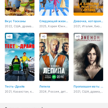
Вкус Тосканы
Следующей жизни не будет
Девочка, которая не хотела петь
2022, США, драма, мелодрама, комедия
2025, Корея Южная, драма, комедия
2021, Италия, биография
HD
HD
HD
Тесть-Драйв
Лепила
Пропавшая мать: Исчезновение Дженнифер Дулос
2021, Казахстан, комедия
2024, Россия, детектив, криминал
2021, США, драма, криминал