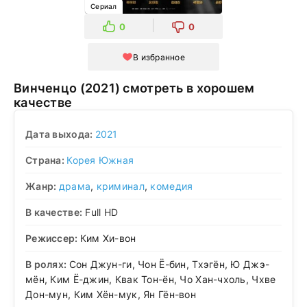
Сериал
0
0
В избранное
Винченцо (2021) смотреть в хорошем
качестве
Дата выхода:
2021
Страна:
Корея Южная
Жанр:
драма
,
криминал
,
комедия
В качестве:
Full HD
Режиссер:
Ким Хи-вон
В ролях:
Сон Джун-ги, Чон Ё-бин, Тхэгён, Ю Джэ-
мён, Ким Ё-джин, Квак Тон-ён, Чо Хан-чхоль, Чхве
Дон-мун, Ким Хён-мук, Ян Гён-вон