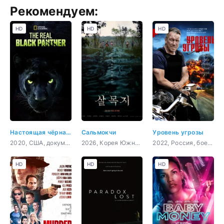
Рекомендуем:
HD
HD
HD
Настоящая чёрная пантера
Сальмокчи
Уровень угрозы
2020, США, документальный, короткометражка
2026, Корея Южная, ужасы
2022, Россия, боевик, детектив, драма, криминал
HD
HD
HD