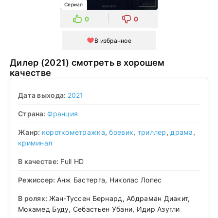
Сериал
0
0
В избранное
Дилер (2021) смотреть в хорошем
качестве
Дата выхода:
2021
Страна:
Франция
Жанр:
короткометражка
,
боевик
,
триллер
,
драма
,
криминал
В качестве:
Full HD
Режиссер:
Анж Бастерга, Николас Лопес
В ролях:
Жан-Туссен Бернард, Абдраман Диакит,
Мохамед Буду, Себастьен Убани, Идир Азугли