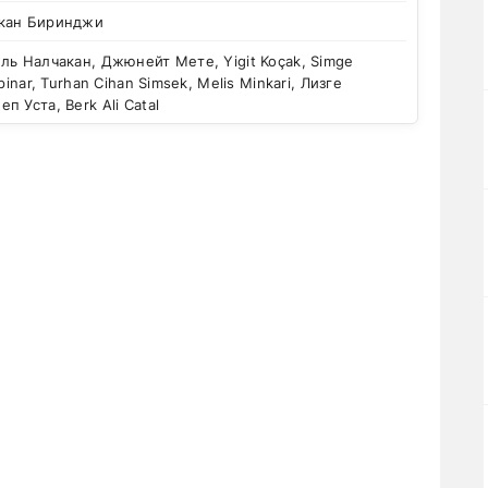
кан Биринджи
ь Налчакан, Джюнейт Мете, Yigit Koçak, Simge
pinar, Turhan Cihan Simsek, Melis Minkari, Лизге
 Уста, Berk Ali Catal