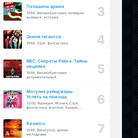
Папашина армия
1968, Великобритания, комедия,
военный, история
Земля гигантов
1968, США, фантастика
BBC: Секреты Рейха. Тайны
нацизма
1998, Великобритания,
документальный
Могучие рейнджеры:
Успеть на помощь
2000, Франция, Япония, США,
фантастика, фэнтези, боевик,
драма, приключения, семейный
Калипсо
1999, Венесуэла, драма,
мелодрама