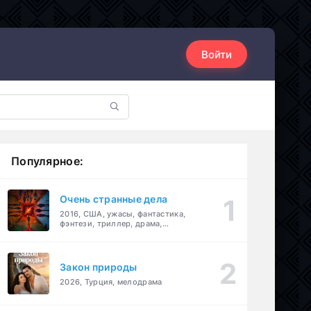
Войти
Популярное:
Очень странные дела
2016, США, ужасы, фантастика,
фэнтези, триллер, драма,
детектив
Закон природы
2026, Турция, мелодрама