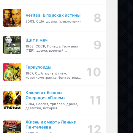
Veritas: В поисках истины
2003, США, драма, приключения
Щит и меч
1968, СССР, Польша, Германия
(ГДР), драма, военный,
приключения
Геркулоиды
1967, США, мультфильм,
короткометражка, фантастика,
приключения
Ключи от бездны:
Операция «Голем»
2004, Россия, триллер, драма,
детектив, история
Жизнь и смерть Леньки
Пантелеева