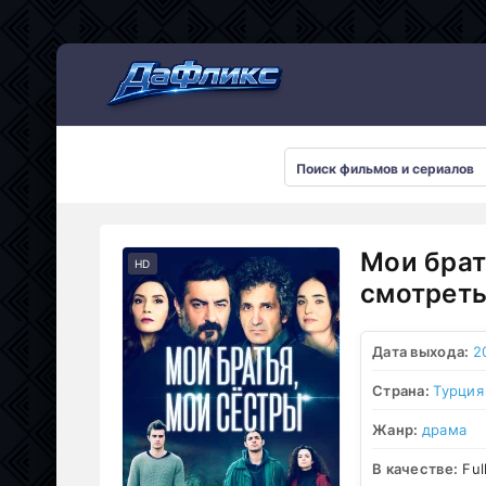
Мультсериалы
Мои брат
HD
смотреть
Дата выхода:
2
Страна:
Турция
Жанр:
драма
В качестве:
Ful