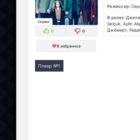
Режиссер:
Сер
В ролях:
Джелил
Сериал
Selçuk, Aylin Ak
Джёмерт, Реджеп
0
0
В избранное
Плеер №1