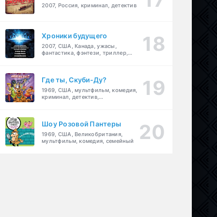
2007, Россия, криминал, детектив
Хроники будущего
2007, США, Канада, ужасы,
фантастика, фэнтези, триллер,
драма, детектив
Где ты, Скуби-Ду?
1969, США, мультфильм, комедия,
криминал, детектив,
приключения, семейный
Шоу Розовой Пантеры
1969, США, Великобритания,
мультфильм, комедия, семейный