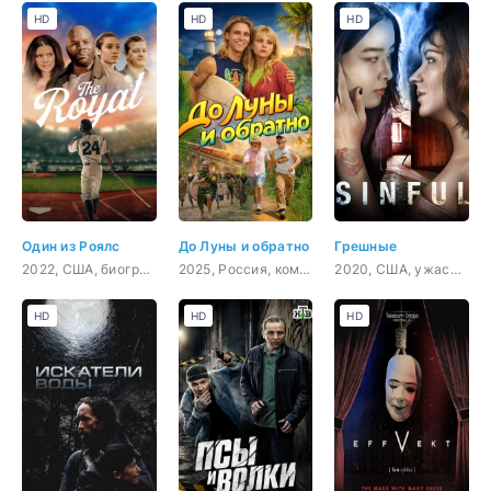
HD
HD
HD
Один из Роялс
До Луны и обратно
Грешные
2022, США, биография, спорт
2025, Россия, комедия, семейный
2020, США, ужасы, триллер
HD
HD
HD