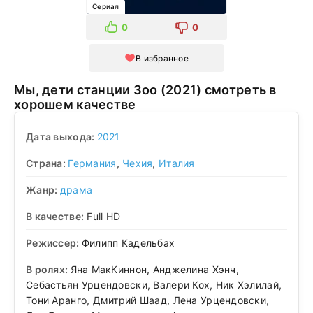
Сериал
0
0
В избранное
Мы, дети станции Зоо (2021) смотреть в
хорошем качестве
Дата выхода:
2021
Страна:
Германия
,
Чехия
,
Италия
Жанр:
драма
В качестве:
Full HD
Режиссер:
Филипп Кадельбах
В ролях:
Яна МакКиннон, Анджелина Хэнч,
Себастьян Урцендовски, Валери Кох, Ник Хэлилай,
Тони Аранго, Дмитрий Шаад, Лена Урцендовски,