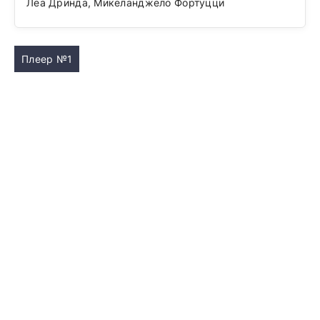
Леа Дринда, Микеланджело Фортуцци
Плеер №1