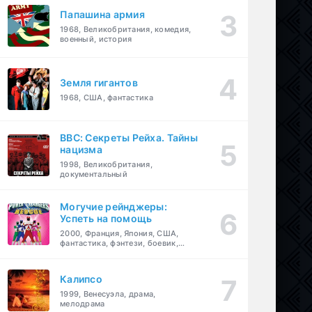
Папашина армия
1968, Великобритания, комедия,
военный, история
Земля гигантов
1968, США, фантастика
BBC: Секреты Рейха. Тайны
нацизма
1998, Великобритания,
документальный
Могучие рейнджеры:
Успеть на помощь
2000, Франция, Япония, США,
фантастика, фэнтези, боевик,
драма, приключения, семейный
Калипсо
1999, Венесуэла, драма,
мелодрама