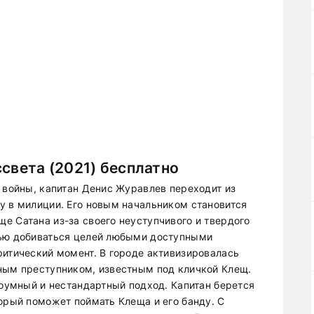
ссвета (2021) бесплатно
й войны, капитан Денис Журавлев переходит из
у в милиции. Его новым начальником становится
е Сатана из-за своего неуступчивого и твердого
тью добиваться целей любыми доступными
ритический момент. В городе активизировалась
ным преступником, известным под кличкой Клещ.
роумный и нестандартный подход. Капитан берется
торый поможет поймать Клеща и его банду. С