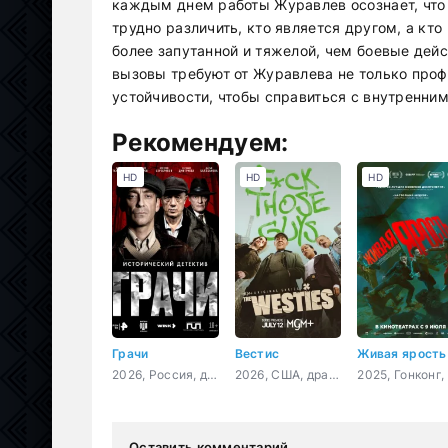
каждым днем работы Журавлев осознает, что 
трудно различить, кто является другом, а кто
более запутанной и тяжелой, чем боевые дейст
вызовы требуют от Журавлева не только проф
устойчивости, чтобы справиться с внутренни
Рекомендуем:
HD
HD
HD
Грачи
Вестис
Живая ярость
2026, Россия, детектив, история, боевик
2026, США, драма, криминал
2
Оставить комментарий