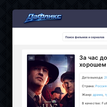
Мультсериалы
За час д
HD
хорошем 
Дата выхода:
2
Страна:
Россия
Жанр:
драма
,
т
В качестве:
Ful