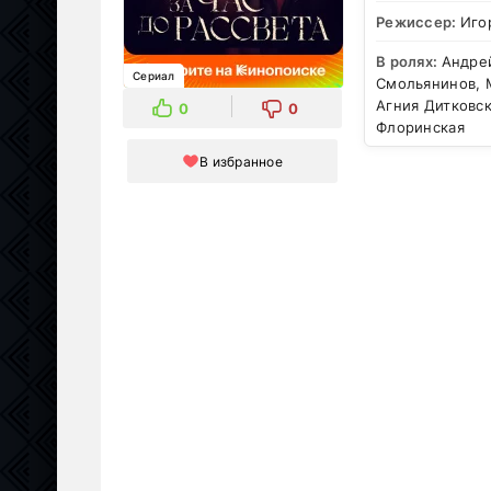
Режиссер:
Иго
В ролях:
Андрей
Сериал
Смольянинов, 
Агния Дитковск
0
0
Флоринская
В избранное