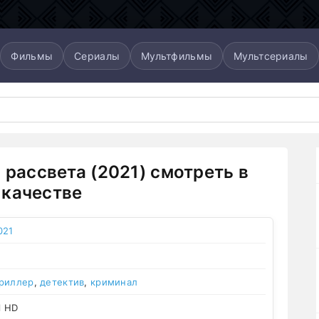
Фильмы
Сериалы
Мультфильмы
Мультсериалы
о рассвета (2021) смотреть в
качестве
021
риллер
,
детектив
,
криминал
l HD