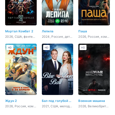
Мортал Комбат 2
Лепила
Паша
2026, США, фэнтези, боевик, фантастика
2024, Россия, детектив, криминал
2026, Россия, комедия, драма
HD
HD
HD
Ждун 2
Бал под голубой луной
Военная машина
2026, Россия, комедия, семейный, фэнтези, фантастика
2021, США, мелодрама
2026, Великобритания, Австралия, Новая Зеландия, США, фантастика, боевик