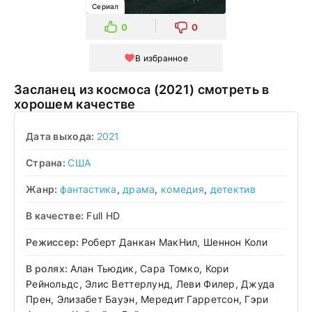
Сериал
0
0
В избранное
Засланец из космоса (2021) смотреть в
хорошем качестве
Дата выхода:
2021
Страна:
США
Жанр:
фантастика
,
драма
,
комедия
,
детектив
В качестве:
Full HD
Режиссер:
Роберт Данкан МакНил, Шеннон Коли
В ролях:
Алан Тьюдик, Сара Томко, Кори
Рейнольдс, Элис Веттерлунд, Леви Филер, Джуда
Прен, Элизабет Бауэн, Мередит Гарретсон, Гэри