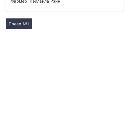
Фармер, Кэйлайла Рэйн
Плеер №1