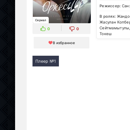
Режиссер:
Сан
В ролях:
Жандос
Сериал
Жасулан Копбер
Сейтмамытулы,
0
0
Токеш
В избранное
Плеер №1