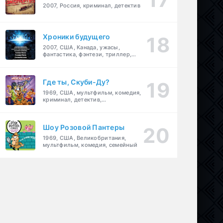
2007, Россия, криминал, детектив
Хроники будущего
2007, США, Канада, ужасы,
фантастика, фэнтези, триллер,
драма, детектив
Где ты, Скуби-Ду?
1969, США, мультфильм, комедия,
криминал, детектив,
приключения, семейный
Шоу Розовой Пантеры
1969, США, Великобритания,
мультфильм, комедия, семейный