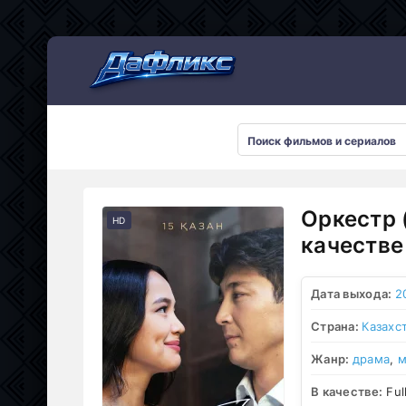
Мультсериалы
Оркестр 
HD
качестве
Дата выхода:
2
Страна:
Казахс
Жанр:
драма
,
м
В качестве:
Ful