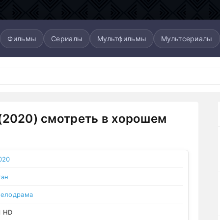
Фильмы
Сериалы
Мультфильмы
Мультсериалы
(2020) смотреть в хорошем
020
тан
елодрама
l HD