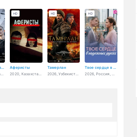
HD
HD
HD
Черный двор в кино
Аферисты
Тамерлан
Твое сердце в надежных руках
2026, Казахстан, Кыргызстан, драма, криминал
2020, Казахстан, драма, криминал
2026, Узбекистан, США, Казахстан, драма, боевик, история, военный
2026, Россия, мелодрама