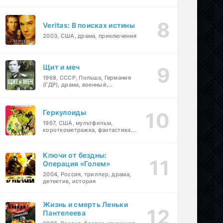
Veritas: В поисках истины
2003, США, драма, приключения
Щит и меч
1968, СССР, Польша, Германия
(ГДР), драма, военный,
приключения
Геркулоиды
1967, США, мультфильм,
короткометражка, фантастика,
приключения
Ключи от бездны:
Операция «Голем»
2004, Россия, триллер, драма,
детектив, история
Жизнь и смерть Леньки
Пантелеева