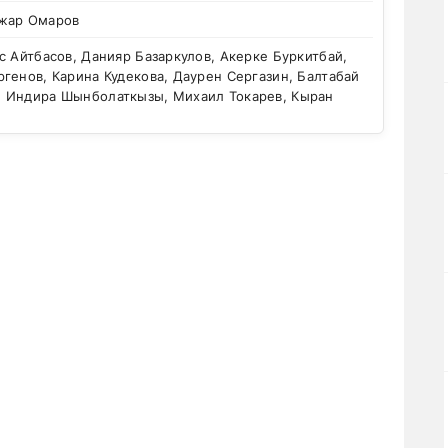
жар Омаров
 Айтбасов, Данияр Базаркулов, Акерке Буркитбай,
генов, Карина Кудекова, Даурен Сергазин, Балтабай
 Индира Шынболаткызы, Михаил Токарев, Кыран