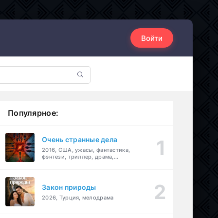
Войти
Популярное:
Очень странные дела
2016, США, ужасы, фантастика,
фэнтези, триллер, драма,
детектив
Закон природы
2026, Турция, мелодрама