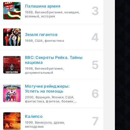
Папашина армия
1968, Великобритания, комедия,
военный, история
Земля гигантов
1968, США, фантастика
BBC: Секреты Рейха. Тайны
нацизма
1998, Великобритания,
документальный
Могучие рейнджеры:
Успеть на помощь
2000, Франция, Япония, США,
фантастика, фэнтези, боевик,
драма, приключения, семейный
Калипсо
1999, Венесуэла, драма,
мелодрама