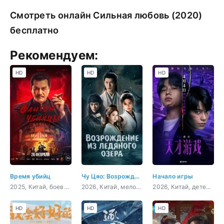
Смотреть онлайн Сильная любовь (2020)
бесплатно
Рекомендуем:
HD
HD
HD
Время убийц
Чу Цяо: Возрождение из Ледяного озера
Начало игры
2025, Китай, боевик, драма, военный, история
2026, Китай, мелодрама
2026, Китай, детектив, криминал
HD
HD
HD