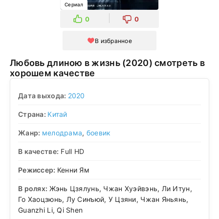
Сериал
0
0
В избранное
Любовь длиною в жизнь (2020) смотреть в
хорошем качестве
Дата выхода:
2020
Страна:
Китай
Жанр:
мелодрама
,
боевик
В качестве:
Full HD
Режиссер:
Кенни Ям
В ролях:
Жэнь Цзялунь, Чжан Хуэйвэнь, Ли Итун,
Го Хаоцзюнь, Лу Синъюй, У Цзяни, Чжан Яньянь,
Guanzhi Li, Qi Shen