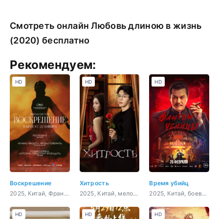
Смотреть онлайн Любовь длиною в жизнь
(2020) бесплатно
Рекомендуем:
HD
HD
HD
Воскрешение
Хитрость
Время убийц
2025, Китай, Франция, фэнтези, драма
2025, Китай, мелодрама
2025, Китай, боевик, драма, военный, история
HD
HD
HD