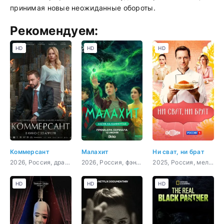
принимая новые неожиданные обороты.
Рекомендуем:
HD
HD
HD
Коммерсант
Малахит
Ни сват, ни брат
2026, Россия, драма
2026, Россия, фэнтези, приключения, семейный
2025, Россия, мелодрама
HD
HD
HD