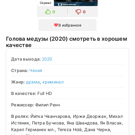
Сериал
0
0
В избранное
Голова медузы (2020) смотреть в хорошем
качестве
Дата выхода:
2020
Страна:
Чехия
Жанр:
драма
,
криминал
В качестве:
Full HD
Режиссер:
Филип Ренч
В ролях:
Йитка Чванчарова, Иржи Дворжак, Михал
Истеник, Петра Бучкова, Яна Швандова, Ян Власак,
Карел Германек мл., Tereza Holá, Дана Черна,