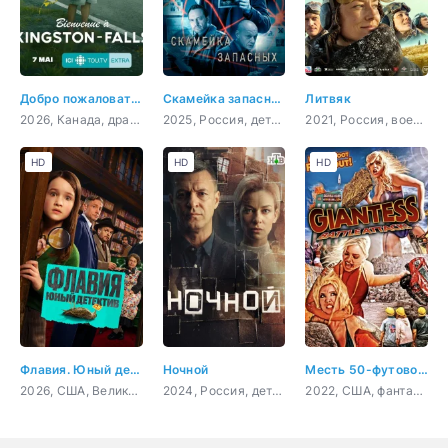
Добро пожаловать в Кингстон-Фолс
Скамейка запасных
Литвяк
2026, Канада, драма, комедия, криминал
2025, Россия, детектив
2021, Россия, военный, история, биография
HD
HD
HD
Флавия. Юный детекти
Ночной
Месть 50-футовой вебкамщицы
2026, США, Великобритания, комедия, детектив, приключения, семейный
2024, Россия, детектив
2022, США, фантастика, фэнтези, комедия