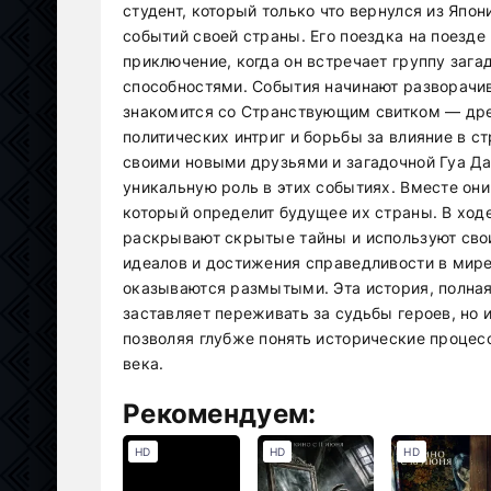
студент, который только что вернулся из Япо
событий своей страны. Его поездка на поезд
приключение, когда он встречает группу за
способностями. События начинают разворачив
знакомится со Странствующим свитком — дре
политических интриг и борьбы за влияние в 
своими новыми друзьями и загадочной Гуа Да
уникальную роль в этих событиях. Вместе он
который определит будущее их страны. В ход
раскрывают скрытые тайны и используют сво
идеалов и достижения справедливости в мире
оказываются размытыми. Эта история, полная
заставляет переживать за судьбы героев, но 
позволяя глубже понять исторические процес
века.
Рекомендуем:
HD
HD
HD