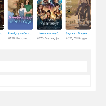
Омен. Обличье зла
Я найду тебя через года
Школа волшебников
Энджел Маунтин
2026, Испания, ужасы
2026, Россия, мелодрама
2025, Чехия, фэнтези, семейный
2021, США, драма