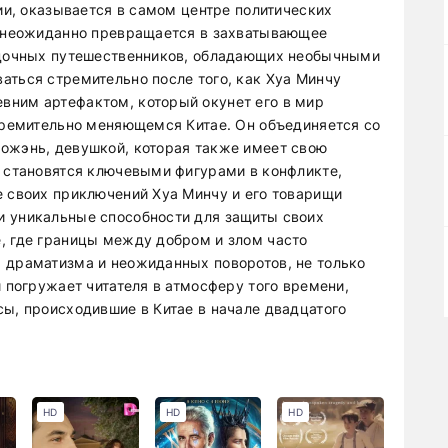
нии, оказывается в самом центре политических
е неожиданно превращается в захватывающее
гадочных путешественников, обладающих необычными
аться стремительно после того, как Хуа Минчу
вним артефактом, который окунет его в мир
стремительно меняющемся Китае. Он объединяется со
ожэнь, девушкой, которая также имеет свою
и становятся ключевыми фигурами в конфликте,
е своих приключений Хуа Минчу и его товарищи
и уникальные способности для защиты своих
, где границы между добром и злом часто
 драматизма и неожиданных поворотов, не только
и погружает читателя в атмосферу того времени,
сы, происходившие в Китае в начале двадцатого
HD
HD
HD