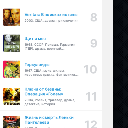
Veritas: В поисках истины
2003, США, драма, приключения
Щит и меч
1968, СССР, Польша, Германия
(ГДР), драма, военный,
приключения
Геркулоиды
1967, США, мультфильм,
короткометражка, фантастика,
приключения
Ключи от бездны:
Операция «Голем»
2004, Россия, триллер, драма,
детектив, история
Жизнь и смерть Леньки
Пантелеева