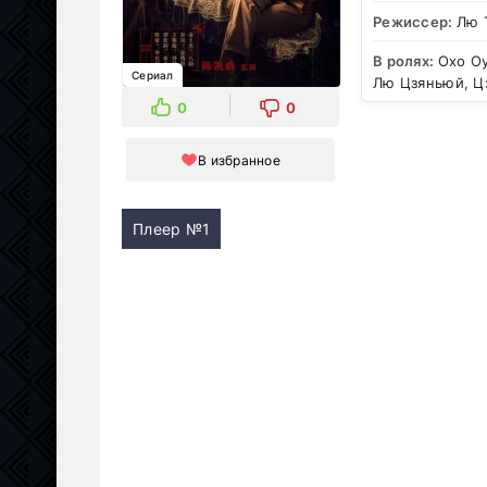
Режиссер:
Лю 
В ролях:
Охо Оу
Сериал
Лю Цзяньюй, Ц
0
0
В избранное
Плеер №1