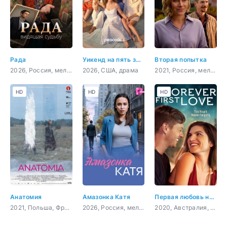
Рада
Уикенд на пять звёзд
Вторая попытка
2026, Россия, мелодрама, детектив, криминал
2026, США, драма
2021, Россия, мелодрама
HD
HD
HD
Анатомия
Амазонка Катя
Первая любовь навсегда
2021, Польша, Франция,
2026, Россия, мелодрама
2020, Австралия, Филиппины, драма, мелодрама