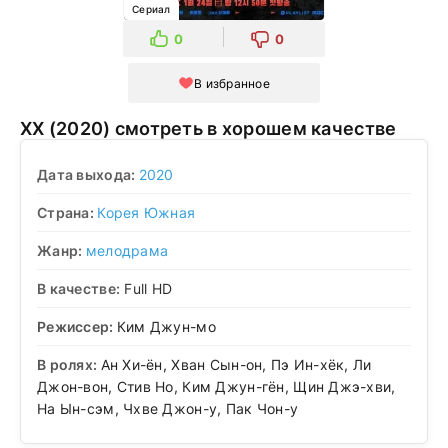
Сериал
0
0
В избранное
XX (2020) смотреть в хорошем качестве
Дата выхода:
2020
Страна:
Корея Южная
Жанр:
мелодрама
В качестве:
Full HD
Режиссер:
Ким Джун-мо
В ролях:
Ан Хи-ён, Хван Сын-он, Пэ Ин-хёк, Ли
Джон-вон, Стив Но, Ким Джун-гён, Щин Джэ-хви,
На Ын-сэм, Чхве Джон-у, Пак Чон-у