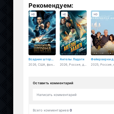
Рекомендуем:
HD
HD
HD
Всадник шторма: Легенда о Молоте
Ангелы Ладоги
2026, США, фантастика, боевик, приключения
2026, Россия, драма, история, военный
Оставить комментарий
Написать комментарий
Всего комментариев
0