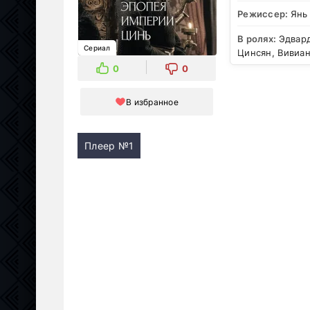
Режиссер:
Янь
В ролях:
Эдвард
Сериал
Цинсян, Вивиа
0
0
В избранное
Плеер №1