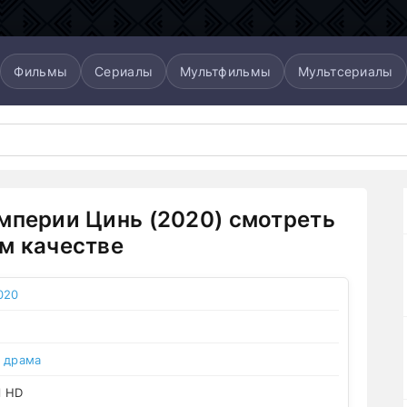
Фильмы
Сериалы
Мультфильмы
Мультсериалы
мперии Цинь (2020) смотреть
м качестве
020
,
драма
l HD