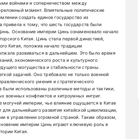
ными войнами и соперничеством между
ереломный момент. Влиятельные политические
емлении создать единое государство из
 привела к тому, что шесть государств были
инь. Основание империи Цинь ознаменовало начало
орского Китая. Цинь стала первой династией,
ого Китая, положив начало традиции
олжала развиваться в дальнейшем. Это было время
аний, экономического роста и культурного
удущего могущества и стабильности страны.
гкой задачей. Оно требовало не только военной
правленческого умения и стратегического
а были использованы различные методы и тактики,
ых военных конфликтов и хитроумных интриг.
е могучей империи, чье влияние ощущается в Китае
т для дальнейшего развития китайской цивилизации,
ии в управлении огромной страной. Таким образом,
новение империи Цинь играют ключевую роль в
тории Китая.