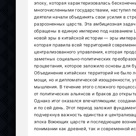
эпоху, которая характеризовалась бесконеч
многочисленными государствами, наступил п
деятели начали объединять свои усилия в стр
разрозненных царств. Эта амбициозная задача
обращены в единую империю под названием Ц
новой эры в китайской истории — эры императ
которая правила всей территорией современн
централизованного управления, которая прод
заметных социально-политических преобразов
процветания, которое заложило основы для б
Объединение китайских территорий не было ле
мощи, но и дипломатической изощренности, у
мышления. В течение этого сложного процесс
от политических альянсов и браков до открыт
Однако итог оказался впечатляющим: создани
и по сей день. Этот период заложил фундамен
подчеркнув важность единства и централизац
эпоха Воюющих царств и последующее возник
понимании как древней, так и современной ис