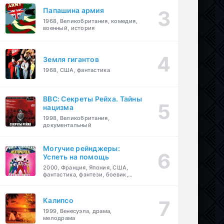
Папашина армия
1968, Великобритания, комедия,
военный, история
Земля гигантов
1968, США, фантастика
BBC: Секреты Рейха. Тайны
нацизма
1998, Великобритания,
документальный
Могучие рейнджеры:
Успеть на помощь
2000, Франция, Япония, США,
фантастика, фэнтези, боевик,
драма, приключения, семейный
Калипсо
1999, Венесуэла, драма,
мелодрама