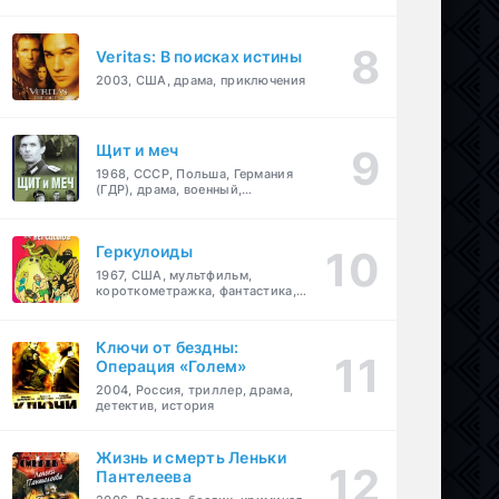
Veritas: В поисках истины
2003, США, драма, приключения
Щит и меч
1968, СССР, Польша, Германия
(ГДР), драма, военный,
приключения
Геркулоиды
1967, США, мультфильм,
короткометражка, фантастика,
приключения
Ключи от бездны:
Операция «Голем»
2004, Россия, триллер, драма,
детектив, история
Жизнь и смерть Леньки
Пантелеева