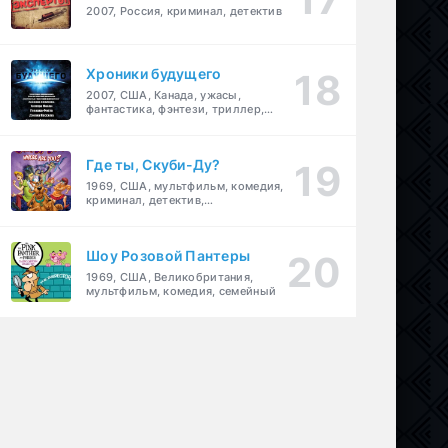
2007, Россия, криминал, детектив
Хроники будущего
2007, США, Канада, ужасы,
фантастика, фэнтези, триллер,
драма, детектив
Где ты, Скуби-Ду?
1969, США, мультфильм, комедия,
криминал, детектив,
приключения, семейный
Шоу Розовой Пантеры
1969, США, Великобритания,
мультфильм, комедия, семейный