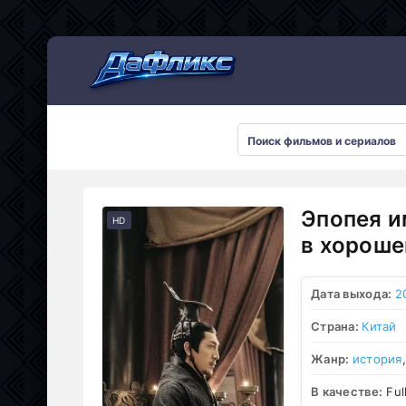
Мультсериалы
Эпопея и
HD
в хороше
Дата выхода:
2
Страна:
Китай
Жанр:
история
В качестве:
Ful