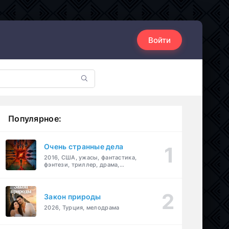
Войти
Популярное:
Очень странные дела
2016, США, ужасы, фантастика,
фэнтези, триллер, драма,
детектив
Закон природы
2026, Турция, мелодрама