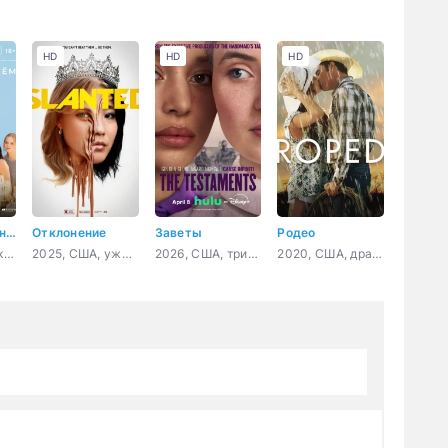
HD
HD
HD
Фейерверки днём
Отклонение
Заветы
Родео
2025, Россия, комедия, драма
2025, США, ужасы, фантастика, драма, комедия
2026, США, триллер, драма
2020, США, драма, мелодрама