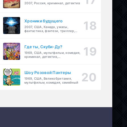
2007, Россия, криминал, детектив
Хроники будущего
2007, США, Канада, ужасы,
фантастика, фэнтези, триллер,
драма, детектив
Где ты, Скуби-Ду?
1969, США, мультфильм, комедия,
криминал, детектив,
приключения, семейный
Шоу Розовой Пантеры
1969, США, Великобритания,
мультфильм, комедия, семейный