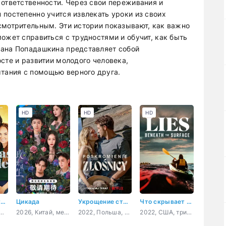
 ответственности. Через свои переживания и
 постепенно учится извлекать уроки из своих
смотрительным. Эти истории показывают, как важно
ожет справиться с трудностями и обучит, как быть
вана Попадашкина представляет собой
сте и развитии молодого человека,
тания с помощью верного друга.
HD
HD
HD
Проводник в Рождество
Цикада
Укрощение строптивой
Что скрывает ложь
, Канада, США, мелодрама
2026, Китай, мелодрама
2022, Польша, мелодрама, комедия
2022, США, триллер, драма