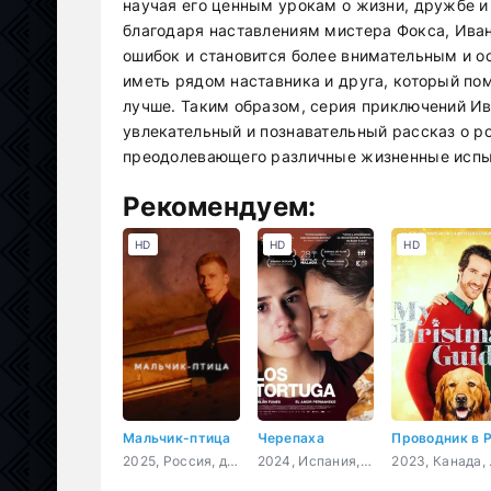
научая его ценным урокам о жизни, дружбе и
благодаря наставлениям мистера Фокса, Иван
ошибок и становится более внимательным и о
иметь рядом наставника и друга, который пом
лучше. Таким образом, серия приключений И
увлекательный и познавательный рассказ о ро
преодолевающего различные жизненные испы
Рекомендуем:
HD
HD
HD
Мальчик-птица
Черепаха
2025, Россия, драма
2024, Испания, Чили, драма
2023