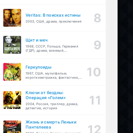
Veritas: В поисках истины
2003, США, драма, приключения
Щит и меч
1968, СССР, Польша, Германия
(ГДР), драма, военный,
приключения
Геркулоиды
1967, США, мультфильм,
короткометражка, фантастика,
приключения
Ключи от бездны:
Операция «Голем»
2004, Россия, триллер, драма,
детектив, история
Жизнь и смерть Леньки
Пантелеева