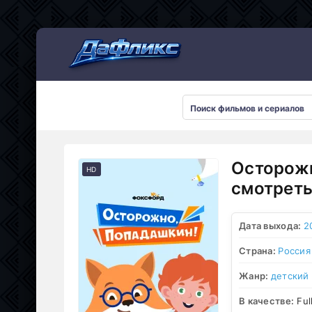
Мультсериалы
Осторожн
HD
смотреть
Дата выхода:
2
Страна:
Россия
Жанр:
детский
В качестве:
Ful