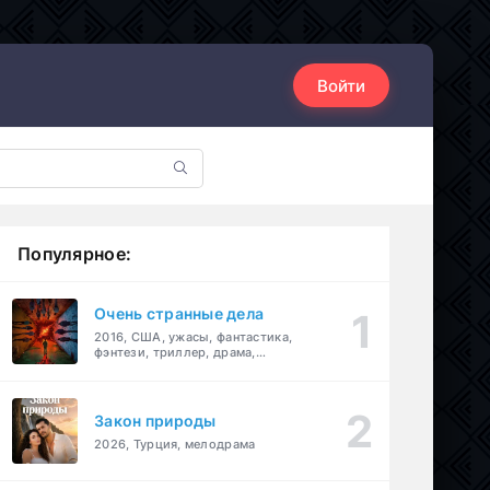
Войти
Популярное:
Очень странные дела
2016, США, ужасы, фантастика,
фэнтези, триллер, драма,
детектив
Закон природы
2026, Турция, мелодрама