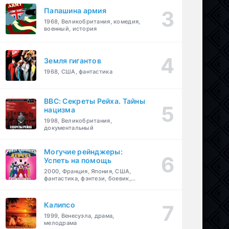
Папашина армия
1968, Великобритания, комедия,
военный, история
Земля гигантов
1968, США, фантастика
BBC: Секреты Рейха. Тайны
нацизма
1998, Великобритания,
документальный
Могучие рейнджеры:
Успеть на помощь
2000, Франция, Япония, США,
фантастика, фэнтези, боевик,
драма, приключения, семейный
Калипсо
1999, Венесуэла, драма,
мелодрама