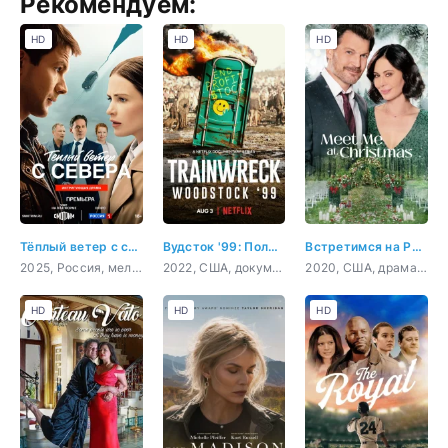
Рекомендуем:
HD
HD
HD
Тёплый ветер с севера
Вудсток '99: Полный провал
Встретимся на Рождество
2025, Россия, мелодрама
2022, США, документальный, музыка
2020, США, драма, мелодрама
HD
HD
HD