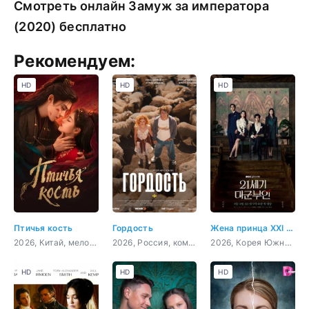
Смотреть онлайн Замуж за императора
(2020) бесплатно
Рекомендуем:
HD
HD
HD
Птичья кость
Гордость
Жена принца XXI века
2026, Китай, мелодрама, военный, история
2026, Россия, комедия, мелодрама
2026, Корея Южная, мелодрама
HD
HD
HD