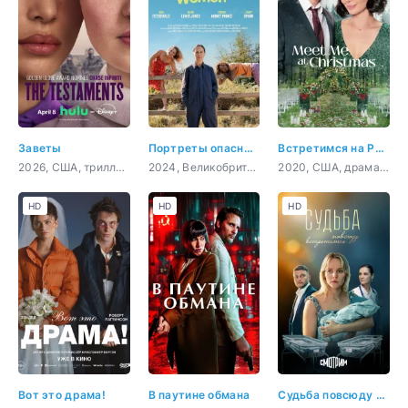
Заветы
Портреты опасных женщин
Встретимся на Рождество
2026, США, триллер, драма
2024, Великобритания, драма, комедия
2020, США, драма, мелодрама
HD
HD
HD
Вот это драма!
В паутине обмана
Судьба повсюду встретится