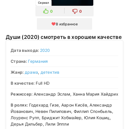
Сериал
0
0
В избранное
Души (2020) смотреть в хорошем качестве
Дата выхода:
2020
Страна:
Германия
Жанр:
драма
,
детектив
В качестве:
Full HD
Режиссер:
Александр Эслам, Ханна Мария Хайдрих
В ролях:
Годехард Гизе, Аарон Кисёв, Александр
Йованович, Невен Пилипович, Филлип Спонбьель,
Лоуренс Рупп, Бриджит Хобмайер, Юлия Кошиц,
Дерья Дильбер, Лили Эппли