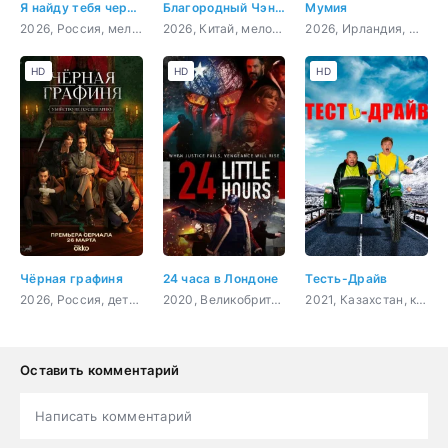
Я найду тебя через года
Благородный Чэнь и прекрасная Цзинь
Мумия
2026, Россия, мелодрама
2026, Китай, мелодрама, история
2026, Ирландия, США, ужасы
HD
HD
HD
Чёрная графиня
24 часа в Лондоне
Тесть-Драйв
2026, Россия, детектив, триллер
2020, Великобритания, боевик, триллер, драма, криминал
2021, Казахстан, комедия
Оставить комментарий
Написать комментарий