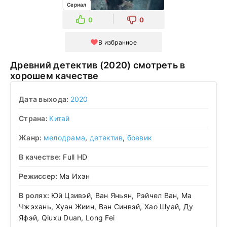
Сериал
0
0
В избранное
Древний детектив (2020) смотреть в
хорошем качестве
Дата выхода:
2020
Страна:
Китай
Жанр:
мелодрама
,
детектив
,
боевик
В качестве:
Full HD
Режиссер:
Ма Ихэн
В ролях:
Юй Цзивэй, Ван Яньян, Рэйчел Ван, Ма
Чжэхань, Хуан Жиин, Ван Синвэй, Хао Шуай, Ду
Яфэй, Qiuxu Duan, Long Fei