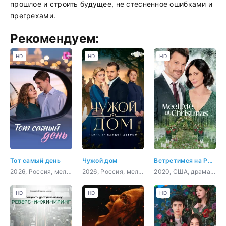
прошлое и строить будущее, не стесненное ошибками и
прегрехами.
Рекомендуем:
HD
HD
HD
Тот самый день
Чужой дом
Встретимся на Рождество
2026, Россия, мелодрама
2026, Россия, мелодрама
2020, США, драма, мелодрама
HD
HD
HD