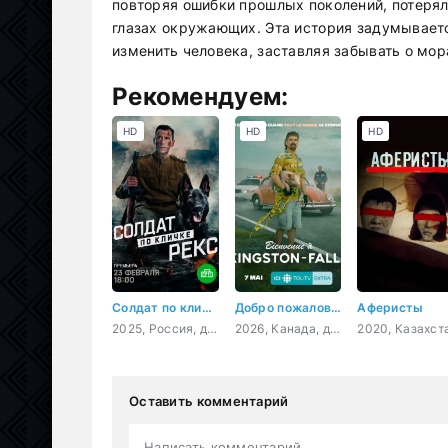
повторяя ошибки прошлых поколений, потерял
глазах окружающих. Эта история задумываетс
изменить человека, заставляя забывать о мо
Рекомендуем:
HD
HD
HD
Солдат по кличке Рекс
Добро пожаловать в Кингстон-Фолс
Аферисты
2025, Россия, драма, военный
2026, Канада, драма, комедия, криминал
Оставить комментарий
Написать комментарий