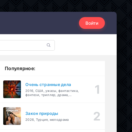
Войти
Популярное:
Очень странные дела
2016, США, ужасы, фантастика,
фэнтези, триллер, драма,
детектив
Закон природы
2026, Турция, мелодрама