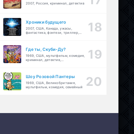
2007, Россия, криминал, детектив
Хроники будущего
2007, США, Канада, ужасы,
фантастика, фэнтези, триллер,
драма, детектив
Где ты, Скуби-Ду?
1969, США, мультфильм, комедия,
криминал, детектив,
приключения, семейный
Шоу Розовой Пантеры
1969, США, Великобритания,
мультфильм, комедия, семейный