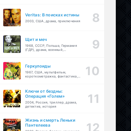
Veritas: В поисках истины
2003, США, драма, приключения
Щит и меч
1968, СССР, Польша, Германия
(ГДР), драма, военный,
приключения
Геркулоиды
1967, США, мультфильм,
короткометражка, фантастика,
приключения
Ключи от бездны:
Операция «Голем»
2004, Россия, триллер, драма,
детектив, история
Жизнь и смерть Леньки
Пантелеева