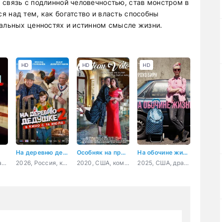
 связь с подлинной человечностью, став монстром в
я над тем, как богатство и власть способны
ральных ценностях и истинном смысле жизни.
HD
HD
HD
На деревню дедушке 2
Особняк на прокат
На обочине жизни
2020, Казахстан, драма, криминал
2026, Россия, комедия, семейный
2020, США, комедия
2025, США, драма