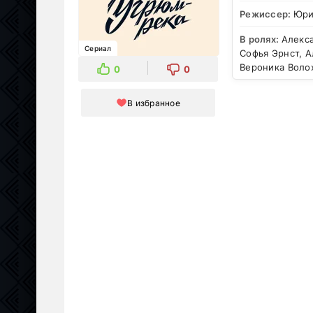
Режиссер:
Юри
В ролях:
Алекса
Сериал
Софья Эрнст, А
Вероника Воло
0
0
В избранное