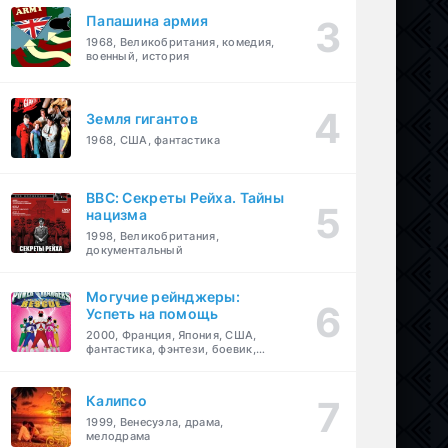
Папашина армия
1968, Великобритания, комедия,
военный, история
Земля гигантов
1968, США, фантастика
BBC: Секреты Рейха. Тайны
нацизма
1998, Великобритания,
документальный
Могучие рейнджеры:
Успеть на помощь
2000, Франция, Япония, США,
фантастика, фэнтези, боевик,
драма, приключения, семейный
Калипсо
1999, Венесуэла, драма,
мелодрама