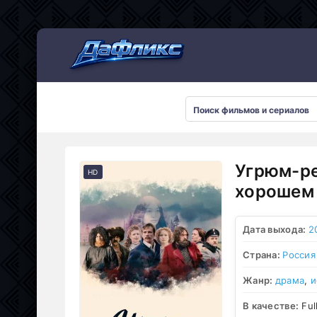
Мультсериалы
Угрюм-ре
HD
хорошем 
Дата выхода:
2
Страна:
Россия
Жанр:
драма
,
и
В качестве:
Ful