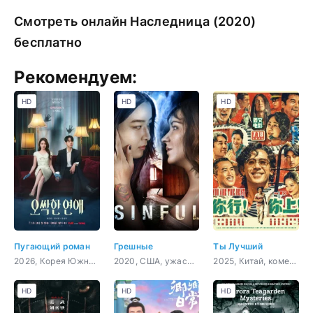
Смотреть онлайн Наследница (2020)
бесплатно
Рекомендуем:
HD
HD
HD
Пугающий роман
Грешные
Ты Лучший
2026, Корея Южная, мелодрама, комедия, фэнтези, детектив
2020, США, ужасы, триллер
2025, Китай, комедия, музыка
HD
HD
HD