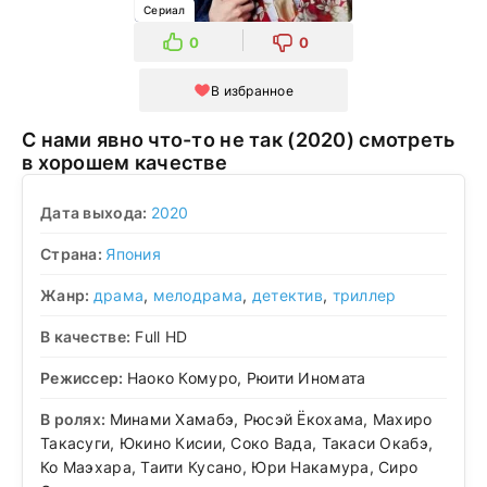
Сериал
0
0
В избранное
С нами явно что-то не так (2020) смотреть
в хорошем качестве
Дата выхода:
2020
Страна:
Япония
Жанр:
драма
,
мелодрама
,
детектив
,
триллер
В качестве:
Full HD
Режиссер:
Наоко Комуро, Рюити Иномата
В ролях:
Минами Хамабэ, Рюсэй Ёкохама, Махиро
Такасуги, Юкино Кисии, Соко Вада, Такаси Окабэ,
Ко Маэхара, Таити Кусано, Юри Накамура, Сиро