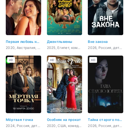
Первая любовь навсегда
Джентльмены
Вне закона
2020, Австралия, Филиппины, драма, мелодрама
2025, Египет, комедия
2026, Россия, детектив, боевик, криминал, драма
HD
HD
HD
Мёртвая точка
Особняк на прокат
Тайна старого портрета
2024, Россия, детектив
2020, США, комедия
2026, Россия, детектив, мелодрама, криминал