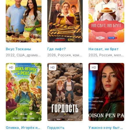
Вкус Тосканы
Где лифт?
Ни сват, ни брат
2022, США, драма, мелодрама, комедия
2026, Россия, комедия, детектив
2025, Россия, мелодрама
HD
HD
HD
Оливка, Игорёк и Рекс
Гордость
Ужасно хочу быть тобой