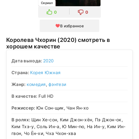
Сериал
0
0
В избранное
Королева Чхорин (2020) смотреть в
хорошем качестве
Дата выхода:
2020
Страна:
Корея Южная
Жанр:
комедия
,
фэнтези
В качестве:
Full HD
Режиссер:
Юн Сон-щик, Чан Ян-хо
В ролях:
Щин Хе-сон, Ким Джон-хён, Пэ Джон-ок,
Ким Тхэ-у, Соль Ин-а, Ю Мин-гю, На Ин-у, Ким Ин-
гвон, Чо Ён-хи, Чха Чхон-хва