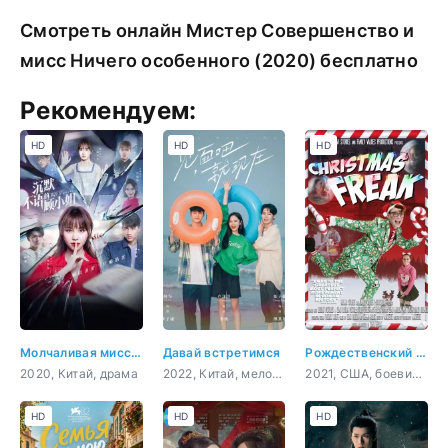
Смотреть онлайн Мистер Совершенство и
мисс Ничего особенного (2020) бесплатно
Рекомендуем:
HD
HD
HD
Молчаливая мисс Гу
Давай встретимся
Рождественский чудак
2020, Китай, драма
2022, Китай, мелодрама
2021, США, боевик, комедия
HD
HD
HD