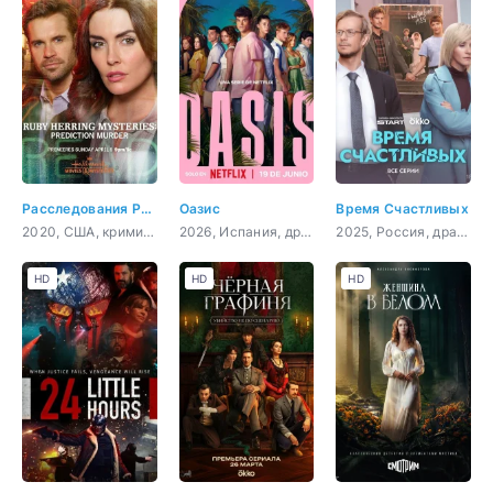
Расследования Руби Херринг: Предсказание убийства
Оазис
Время Счастливых
2020, США, криминал, детектив
2026, Испания, драма, криминал, детектив
2025, Россия, драма, комедия
HD
HD
HD