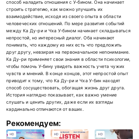
способ наладить отношения с У-бином. Она начинает
строить стратегию, как можно улучшить их
взаимодействие, исходя из своего опыта в области
человеческих отношений. По мере развития событий
между Ка Ду-ри и Чха У-бином начинает складываться
непростой, но интересный диалог. Оба начинают
понимать, что каждому из них есть что предложить
друг другу, невзирая на первоначальное непонимание.
Ка Ду-ри применяет свои знания в области психологии,
чтобы помочь У-бину увидеть важность учета чужих
чувств и мнений. В конце концов, этот непростой опыт
приводит к тому, что Ка Ду-ри и Чха У-бин находят
способ сосуществовать, обогащая жизнь друг друга.
История наглядно показывает, как важно умение
слушать и ценить других, даже если их взгляды
кардинально отличаются от ваших.
Рекомендуем:
HD
HD
HD