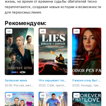
жизнь, но время от времени судьбы обитателей тесно
переплетаются, создавая новые истории и возможности
для переосмысления.
Рекомендуем:
HD
HD
HD
Запасная жена
Что скрывает ложь
Ужасно хочу быть тобой
2026, Россия, мелодрама
2022, США, триллер, драма
2020, Канада, триллер
HD
HD
HD