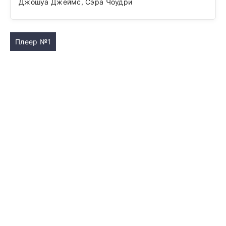
Джошуа Джеймс, Сэра Чоудри
Плеер №1