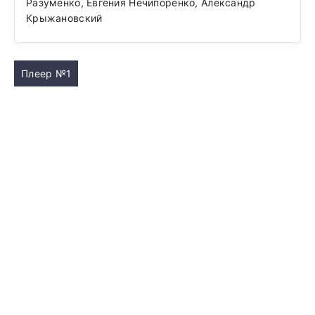
Разуменко, Евгения Нечипоренко, Александр
Крыжановский
Плеер №1