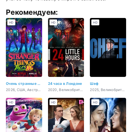
Рекомендуем:
HD
HD
HD
Очень странные дела: Истории из 85-го
24 часа в Лондоне
Шеф
2026, США, Австралия, мультфильм, ужасы, фантастика, драма
2020, Великобритания, боевик, триллер, драма, криминал
2025, Великобритания, комедия
HD
HD
HD