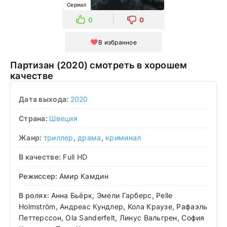
Сериал
0
0
В избранное
Партизан (2020) смотреть в хорошем
качестве
Дата выхода:
2020
Страна:
Швеция
Жанр:
триллер
,
драма
,
криминал
В качестве:
Full HD
Режиссер:
Амир Камдин
В ролях:
Анна Бьёрк, Эмели Гарберс, Pelle
Holmström, Андреас Кундлер, Кола Краузе, Рафаэль
Петтерссон, Ola Sanderfelt, Линус Вальгрен, София