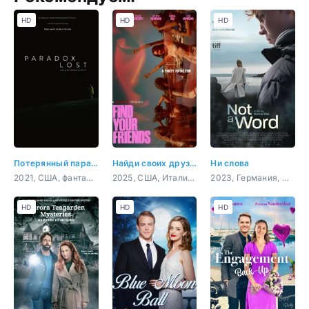
HD
HD
HD
Потерянный парадокс
Найди своих друзей
Ни слова
2021, США, фантастика, комедия
2025, США, Италия, триллер
2023, Германия, Словения, Франция, драма
HD
HD
HD