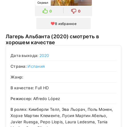
Сериал
0
0
В избранное
Лагерь Альбанта (2020) смотреть в
хорошем качестве
Дата выхода:
2020
Страна:
Испания
Жанр:
В качестве:
Full HD
Режиссер:
Alfredo López
В ролях:
Кимберли Телл, Эва Льорач, Поль Монен,
Хорхе Мартин Клементе, Лусия Мартин Абельо,
Javier Ruesga, Pepo Llopis, Laura Ledesma, Tania