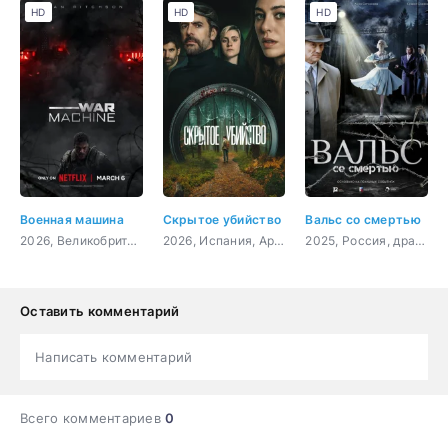
HD
HD
HD
Военная машина
Скрытое убийство
Вальс со смертью
2026, Великобритания, Австралия, Новая Зеландия, США, фантастика, боевик
2026, Испания, Аргентина, триллер, криминал, детектив
2025, Россия, драма, военный
Оставить комментарий
Написать комментарий
Всего комментариев
0