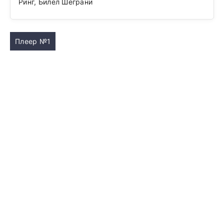
Ринг, Билел Шеграни
Плеер №1