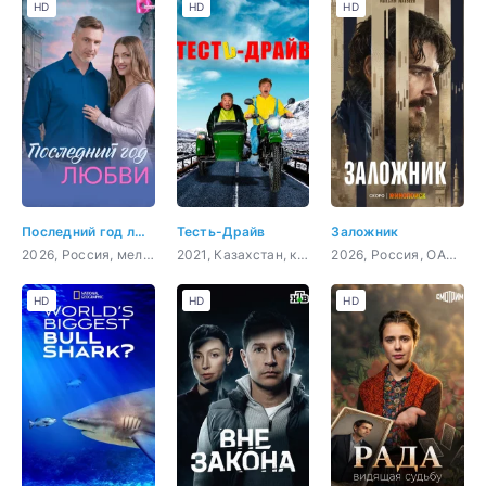
HD
HD
HD
Последний год любви
Тесть-Драйв
Заложник
2026, Россия, мелодрама
2021, Казахстан, комедия
2026, Россия, ОАЭ, Турция, драма, боевик
HD
HD
HD