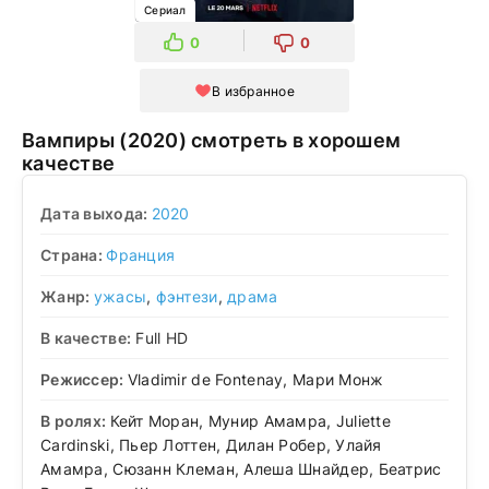
Сериал
0
0
В избранное
Вампиры (2020) смотреть в хорошем
качестве
Дата выхода:
2020
Страна:
Франция
Жанр:
ужасы
,
фэнтези
,
драма
В качестве:
Full HD
Режиссер:
Vladimir de Fontenay, Мари Монж
В ролях:
Кейт Моран, Мунир Амамра, Juliette
Cardinski, Пьер Лоттен, Дилан Робер, Улайя
Амамра, Сюзанн Клеман, Алеша Шнайдер, Беатрис