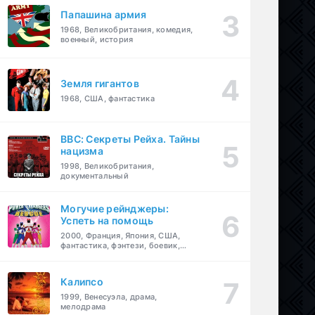
Папашина армия
1968, Великобритания, комедия,
военный, история
Земля гигантов
1968, США, фантастика
BBC: Секреты Рейха. Тайны
нацизма
1998, Великобритания,
документальный
Могучие рейнджеры:
Успеть на помощь
2000, Франция, Япония, США,
фантастика, фэнтези, боевик,
драма, приключения, семейный
Калипсо
1999, Венесуэла, драма,
мелодрама