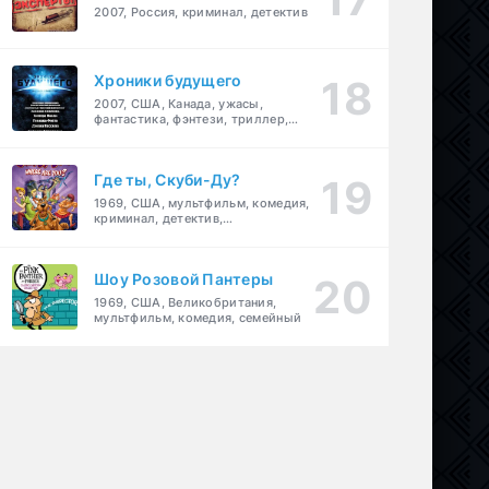
2007, Россия, криминал, детектив
Хроники будущего
2007, США, Канада, ужасы,
фантастика, фэнтези, триллер,
драма, детектив
Где ты, Скуби-Ду?
1969, США, мультфильм, комедия,
криминал, детектив,
приключения, семейный
Шоу Розовой Пантеры
1969, США, Великобритания,
мультфильм, комедия, семейный