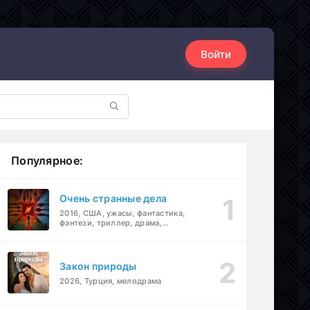
Войти
Популярное:
Очень странные дела
2016, США, ужасы, фантастика,
фэнтези, триллер, драма,
детектив
Закон природы
2026, Турция, мелодрама