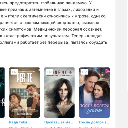
раясь предотвратить глобальную пандемию. У
ые признаки: затемнение в глазах, лихорадка и
е жители скептически относились к угрозе, однако
траняется с ошеломляющей скоростью, вызывая
гких симптомов. Медицинский персонал осознает,
к катастрофическим результатам. Теперь каждая
коллегами работает без перерыва, пытаясь обуздать
HD
HD
HD
Ради тебя
Пропавшая мать: Исчезновение Дженнифер Дулос
После долгой зимы