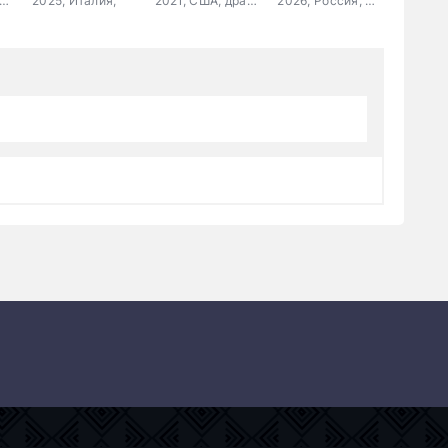
6, Корея Южная, ужасы, боевик
2025, Италия,
2021, США, драма, криминал
2026, Россия, мелодрама