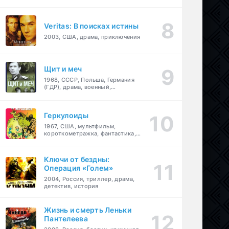
Veritas: В поисках истины
2003, США, драма, приключения
Щит и меч
1968, СССР, Польша, Германия
(ГДР), драма, военный,
приключения
Геркулоиды
1967, США, мультфильм,
короткометражка, фантастика,
приключения
Ключи от бездны:
Операция «Голем»
2004, Россия, триллер, драма,
детектив, история
Жизнь и смерть Леньки
Пантелеева