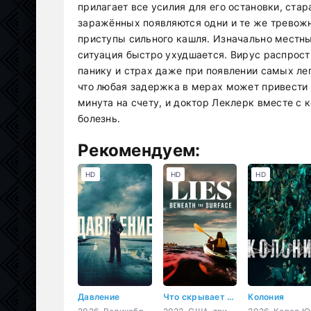
прилагает все усилия для его остановки, ста
заражённых появляются одни и те же тревожн
приступы сильного кашля. Изначально местны
ситуация быстро ухудшается. Вирус распрос
панику и страх даже при появлении самых ле
что любая задержка в мерах может привести 
минута на счету, и доктор Леклерк вместе с 
болезнь.
Рекомендуем:
HD
HD
HD
Давление
Что скрывает ложь
Колония