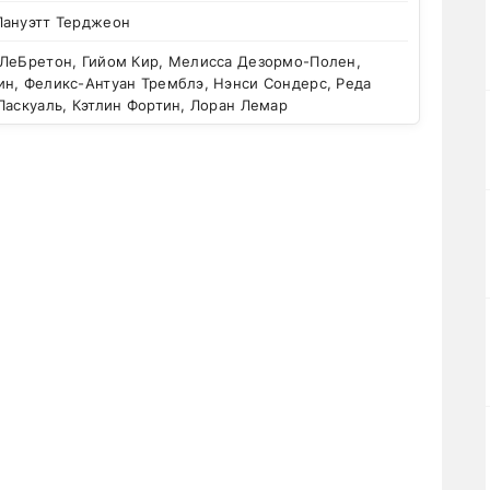
Лануэтт Терджеон
ЛеБретон, Гийом Кир, Мелисса Дезормо-Полен,
ин, Феликс-Антуан Тремблэ, Нэнси Сондерс, Реда
Паскуаль, Кэтлин Фортин, Лоран Лемар