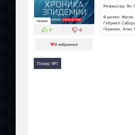
Режиссер:
Ян 
В ролях:
Жюли 
Сериал
Гэбриел Сабор
Гериник, Алис 
0
0
В избранное
Плеер №1