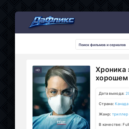
Мультсериалы
Хроника 
HD
хорошем 
Дата выхода:
2
Страна:
Канада
Жанр:
триллер
В качестве:
Ful