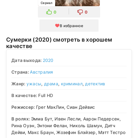
Сериал
0
0
В избранное
Сумерки (2020) смотреть в хорошем
качестве
Дата выхода:
2020
Страна:
Австралия
Жанр:
ужасы
,
драма
,
криминал
,
детектив
В качестве:
Full HD
Режиссер:
Грег МакЛин, Сиан Дейвис
В ролях:
Эмма Бут, Ивен Лесли, Аарон Педерсен,
Рина Оуэн, Энтони Фелан, Николь Шамун, Дитч
Дейви, Макс Браун, Жозефин Блэйзер, Мэтт Тестро