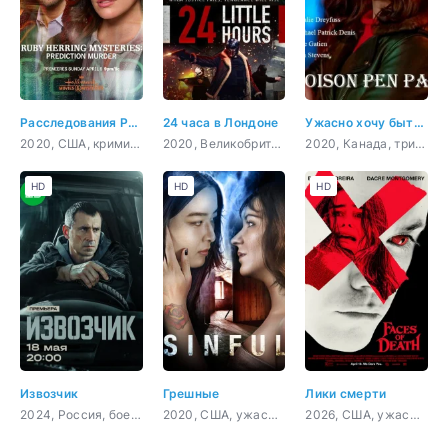
Расследования Руби Херринг: Предсказание убийства
24 часа в Лондоне
Ужасно хочу быть тобой
2020, США, криминал, детектив
2020, Великобритания, боевик, триллер, драма, криминал
2020, Канада, триллер
HD
HD
HD
Извозчик
Грешные
Лики смерти
2024, Россия, боевик, детектив, криминал
2020, США, ужасы, триллер
2026, США, ужасы, триллер, детектив, криминал