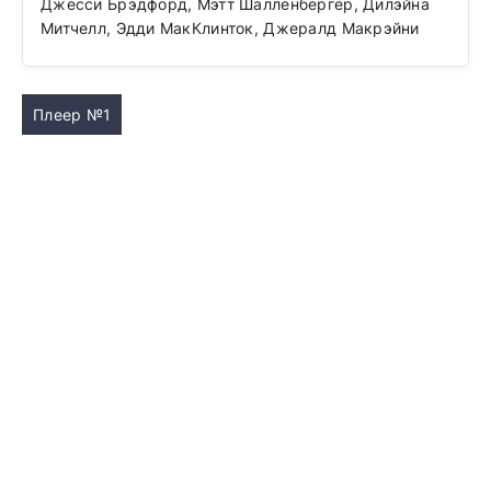
Джесси Брэдфорд, Мэтт Шалленбергер, Дилэйна
Митчелл, Эдди МакКлинток, Джералд Макрэйни
Плеер №1