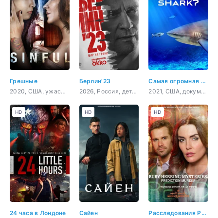
Грешные
Берлин'23
Самая огромная акула-бык
2020, США, ужасы, триллер
2026, Россия, детектив
2021, США, документальный
HD
HD
HD
24 часа в Лондоне
Сайен
Расследования Руби Херринг: Предсказание убийства